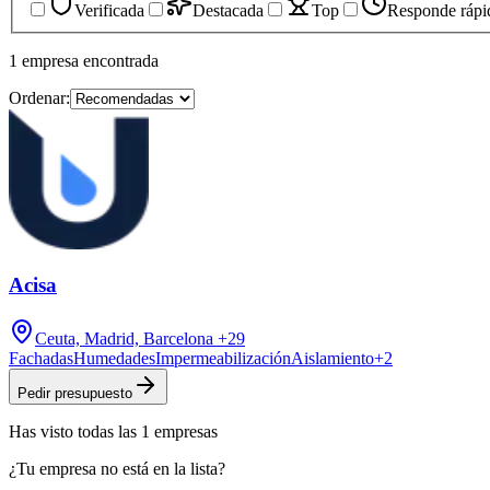
Verificada
Destacada
Top
Responde rápi
1
empresa
encontrada
Ordenar:
Acisa
Ceuta, Madrid, Barcelona
+29
Fachadas
Humedades
Impermeabilización
Aislamiento
+
2
Pedir presupuesto
Has visto
todas las
1
empresas
¿Tu empresa no está en la lista?