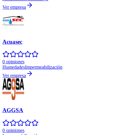
Ver empresa
Acuasec
0 opiniones
Humedades
Impermeabilización
Ver empresa
AGGSA
0 opiniones