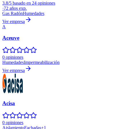
3.8/5 basado en 24 opiniones
·
72
años exp.
Gas Radón
Humedades
Ver empresa
A
Aceuve
0 opiniones
Humedades
Impermeabilización
Ver empresa
Acisa
0 opiniones
Aislamiento
Fachadas
+
1