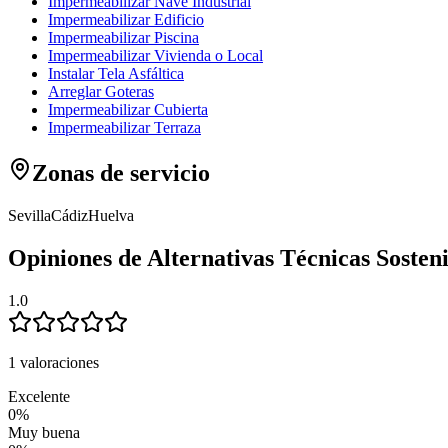
Impermeabilizar Nave Industrial
Impermeabilizar Edificio
Impermeabilizar Piscina
Impermeabilizar Vivienda o Local
Instalar Tela Asfáltica
Arreglar Goteras
Impermeabilizar Cubierta
Impermeabilizar Terraza
Zonas de servicio
Sevilla
Cádiz
Huelva
Opiniones de Alternativas Técnicas Sosteni
1.0
1 valoraciones
Excelente
0
%
Muy buena