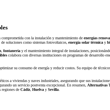
les
a comprometida con la instalación y mantenimiento de
energías renova
n de soluciones como sistemas fotovoltaicos,
energía solar térmica
y
b
n
,
fontanería
y el mantenimiento integral de instalaciones, posicioná
ibles
colabora con diversas instituciones en programas de desarrollo ene
ptimizar su consumo de energía y reducir costos. Su equipo de técnicos
éticos a viviendas y naves industriales, asegurando que sus instalacio
egurando un servicio postventa excepcional. En resumen,
Alternativas 
as regiones de
Cádiz
,
Huelva
y
Sevilla
.