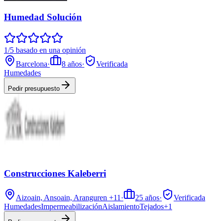
Humedad Solución
1/5 basado en una opinión
Barcelona
·
8
años
·
Verificada
Humedades
Pedir presupuesto
Construcciones Kaleberri
Aizoain, Ansoain, Aranguren
+11
·
25
años
·
Verificada
Humedades
Impermeabilización
Aislamiento
Tejados
+
1