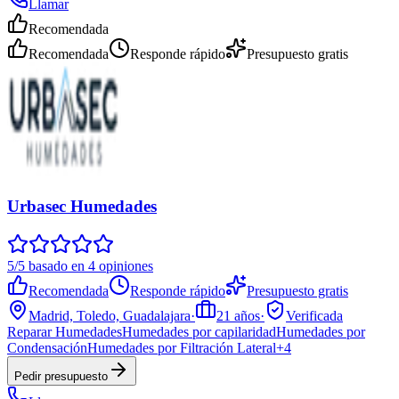
Llamar
Recomendada
Recomendada
Responde rápido
Presupuesto gratis
Urbasec Humedades
5/5 basado en 4 opiniones
Recomendada
Responde rápido
Presupuesto gratis
Madrid, Toledo, Guadalajara
·
21
años
·
Verificada
Reparar Humedades
Humedades por capilaridad
Humedades por
Condensación
Humedades por Filtración Lateral
+
4
Pedir presupuesto