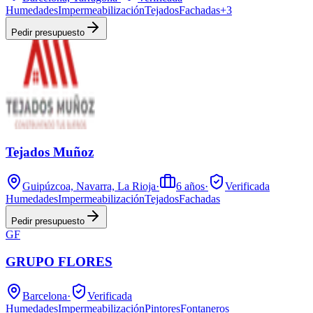
Humedades
Impermeabilización
Tejados
Fachadas
+
3
Pedir presupuesto
Tejados Muñoz
Guipúzcoa, Navarra, La Rioja
·
6
años
·
Verificada
Humedades
Impermeabilización
Tejados
Fachadas
Pedir presupuesto
GF
GRUPO FLORES
Barcelona
·
Verificada
Humedades
Impermeabilización
Pintores
Fontaneros