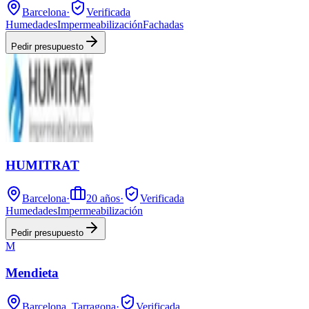
Barcelona
·
Verificada
Humedades
Impermeabilización
Fachadas
Pedir presupuesto
HUMITRAT
Barcelona
·
20
años
·
Verificada
Humedades
Impermeabilización
Pedir presupuesto
M
Mendieta
Barcelona, Tarragona
·
Verificada