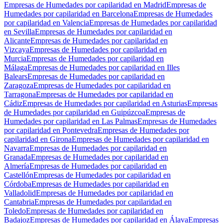
Empresas de Humedades por capilaridad en Madrid
Empresas de
Humedades por capilaridad en Barcelona
Empresas de Humedades
por capilaridad en Valencia
Empresas de Humedades por capilaridad
en Sevilla
Empresas de Humedades por capilaridad en
Alicante
Empresas de Humedades por capilaridad en
Vizcaya
Empresas de Humedades por capilaridad en
Murcia
Empresas de Humedades por capilaridad en
Málaga
Empresas de Humedades por capilaridad en Illes
Balears
Empresas de Humedades por capilaridad en
Zaragoza
Empresas de Humedades por capilaridad en
Tarragona
Empresas de Humedades por capilaridad en
Cádiz
Empresas de Humedades por capilaridad en Asturias
Empresas
de Humedades por capilaridad en Guipúzcoa
Empresas de
Humedades por capilaridad en Las Palmas
Empresas de Humedades
por capilaridad en Pontevedra
Empresas de Humedades por
capilaridad en Girona
Empresas de Humedades por capilaridad en
Navarra
Empresas de Humedades por capilaridad en
Granada
Empresas de Humedades por capilaridad en
Almería
Empresas de Humedades por capilaridad en
Castellón
Empresas de Humedades por capilaridad en
Córdoba
Empresas de Humedades por capilaridad en
Valladolid
Empresas de Humedades por capilaridad en
Cantabria
Empresas de Humedades por capilaridad en
Toledo
Empresas de Humedades por capilaridad en
Badajoz
Empresas de Humedades por capilaridad en Álava
Empresas