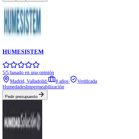
HUMESISTEM
5/5 basado en una opinión
Madrid, Valladolid
·
8
años
·
Verificada
Humedades
Impermeabilización
Pedir presupuesto