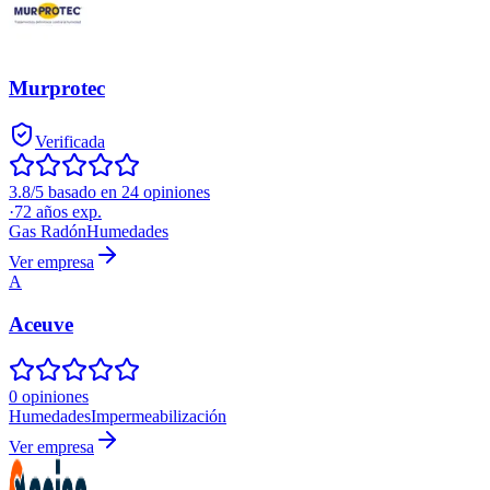
Murprotec
Verificada
3.8/5 basado en 24 opiniones
·
72
años exp.
Gas Radón
Humedades
Ver empresa
A
Aceuve
0 opiniones
Humedades
Impermeabilización
Ver empresa