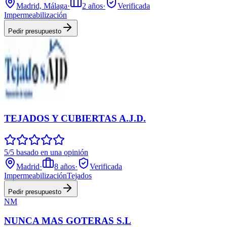
Madrid, Málaga
·
2
años
·
Verificada
Impermeabilización
Pedir presupuesto
TEJADOS Y CUBIERTAS A.J.D.
5/5 basado en una opinión
Madrid
·
8
años
·
Verificada
Impermeabilización
Tejados
Pedir presupuesto
NM
NUNCA MAS GOTERAS S.L