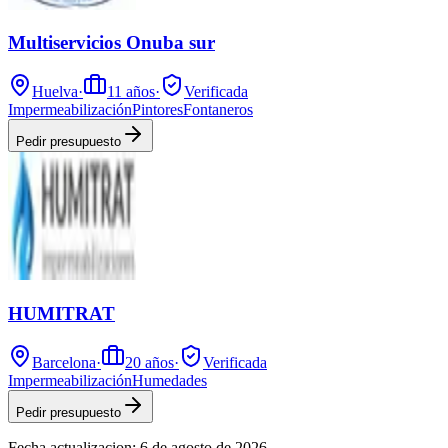
Multiservicios Onuba sur
Huelva
·
11
años
·
Verificada
Impermeabilización
Pintores
Fontaneros
Pedir presupuesto
HUMITRAT
Barcelona
·
20
años
·
Verificada
Impermeabilización
Humedades
Pedir presupuesto
Fecha actualizacion:
6 de agosto de 2026