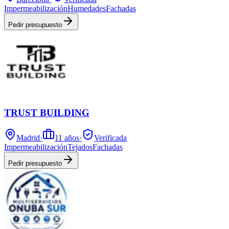
Impermeabilización
Humedades
Fachadas
Pedir presupuesto
TRUST BUILDING
Madrid
·
11
años
·
Verificada
Impermeabilización
Tejados
Fachadas
Pedir presupuesto