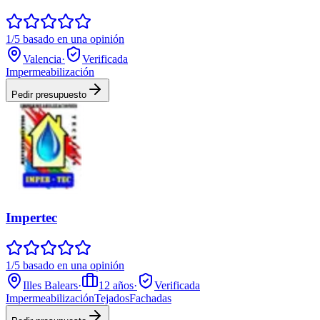
1/5 basado en una opinión
Valencia
·
Verificada
Impermeabilización
Pedir presupuesto
Impertec
1/5 basado en una opinión
Illes Balears
·
12
años
·
Verificada
Impermeabilización
Tejados
Fachadas