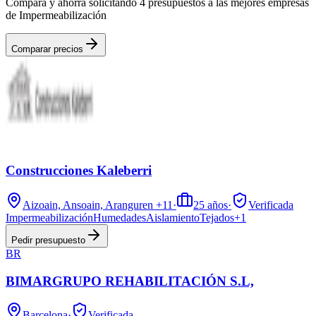
Compara y ahorra solicitando 4 presupuestos a las mejores empresas
de Impermeabilización
Comparar precios
Construcciones Kaleberri
Aizoain, Ansoain, Aranguren
+11
·
25
años
·
Verificada
Impermeabilización
Humedades
Aislamiento
Tejados
+
1
Pedir presupuesto
BR
BIMARGRUPO REHABILITACIÓN S.L,
Barcelona
·
Verificada