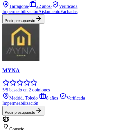
Tarragona
·
22
años
·
Verificada
Impermeabilización
Aislamiento
Fachadas
Pedir presupuesto
MYNA
5/5 basado en 2 opiniones
Madrid, Toledo
·
8
años
·
Verificada
Impermeabilización
Pedir presupuesto
Consejo