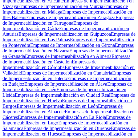
Impermeabilización en Alicante
Empresas de Impermeabilización en
Vizcaya
Empresas de Impermeabilización en Murcia
Empresas de
Impermeabilización en Málaga
Empresas de Impermeabilización en
Illes Balears
Empresas de Impermeabilización en Zaragoza
Empresas
de Impermeabilización en Tarragona
Empresas de
Impermeabilización en Cádiz
Empresas de Impermeabilización en
Asturias
Empresas de Impermeabilización en Guipúzcoa
Empresas de
Impermeabilización en Las Palmas
Empresas de Impermeabilización
en Pontevedra
Empresas de Impermeabilización en Girona
Empresas
de Impermeabilización en Navarra
Empresas de Impermeabilización
en Granada
Empresas de Impermeabilización en Almería
Empresas
de Impermeabilización en Castellón
Empresas de
Impermeabilización en Córdoba
Empresas de Impermeabilización en
Valladolid
Empresas de Impermeabilización en Cantabria
Empresas
de Impermeabilización en Toledo
Empresas de Impermeabilización
en Badajoz
Empresas de Impermeabilización en Álava
Empresas de
Impermeabilización en Jaén
Empresas de Impermeabilización en
Lleida
Empresas de Impermeabilización en Ciudad Real
Empresas de
Impermeabilización en Huelva
Empresas de Impermeabilización en
Burgos
Empresas de Impermeabilización en León
Empresas de
Impermeabilización en Albacete
Empresas de Impermeabilización en
Cáceres
Empresas de Impermeabilización en La Rioja
Empresas de
Impermeabilización en Lugo
Empresas de Impermeabilización en
Salamanca
Empresas de Impermeabilización en Ourense
Empresas de
Impermeabilización en Huesca
Empresas de Impermeabilización en