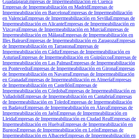
Guadalajara
Empresas de Impermeabilización en Cuenca
Empresas de Impermeabilización en Madrid
Empresas de
Impermeabilización en Barcelona
Empresas de Impermeabilización
en Valencia
Empresas de Impermeabilización en Sevilla
Empresas de
Impermeabilización en Alicante
Empresas de Impermeabilización en
Vizcaya
Empresas de Impermeabilización en Murcia
Empresas de
Impermeabilización en Málaga
Empresas de Impermeabilización en
Illes Balears
Empresas de Impermeabilización en Zaragoza
Empresas
de Impermeabilización en Tarragona
Empresas de
Impermeabilización en Cádiz
Empresas de Impermeabilización en
Asturias
Empresas de Impermeabilización en Guipúzcoa
Empresas de
Impermeabilización en Las Palmas
Empresas de Impermeabilización
en Pontevedra
Empresas de Impermeabilización en Girona
Empresas
de Impermeabilización en Navarra
Empresas de Impermeabilización
en Granada
Empresas de Impermeabilización en Almería
Empresas
de Impermeabilización en Castellón
Empresas de
Impermeabilización en Córdoba
Empresas de Impermeabilización en
Valladolid
Empresas de Impermeabilización en Cantabria
Empresas
de Impermeabilización en Toledo
Empresas de Impermeabilización
en Badajoz
Empresas de Impermeabilización en Álava
Empresas de
Impermeabilización en Jaén
Empresas de Impermeabilización en
Lleida
Empresas de Impermeabilización en Ciudad Real
Empresas de
Impermeabilización en Huelva
Empresas de Impermeabilización en
Burgos
Empresas de Impermeabilización en León
Empresas de
Impermeabilización en Albacete
Empresas de Impermeabilización en