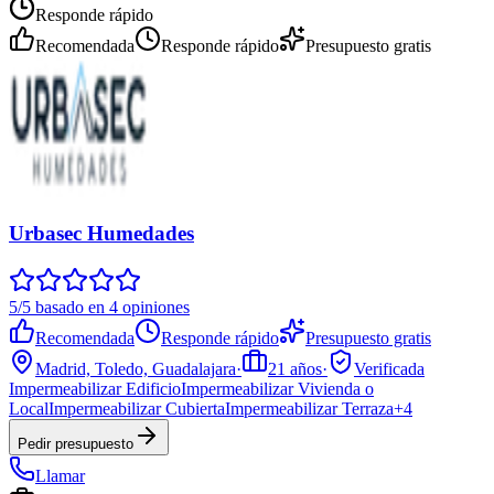
Responde rápido
Recomendada
Responde rápido
Presupuesto gratis
Urbasec Humedades
5/5 basado en 4 opiniones
Recomendada
Responde rápido
Presupuesto gratis
Madrid, Toledo, Guadalajara
·
21
años
·
Verificada
Impermeabilizar Edificio
Impermeabilizar Vivienda o
Local
Impermeabilizar Cubierta
Impermeabilizar Terraza
+
4
Pedir presupuesto
Llamar