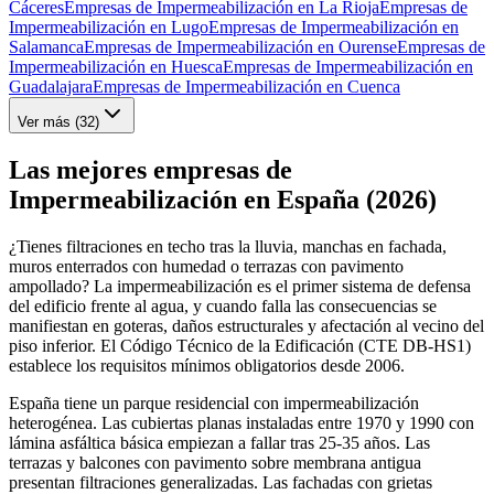
Cáceres
Empresas de Impermeabilización en La Rioja
Empresas de
Impermeabilización en Lugo
Empresas de Impermeabilización en
Salamanca
Empresas de Impermeabilización en Ourense
Empresas de
Impermeabilización en Huesca
Empresas de Impermeabilización en
Guadalajara
Empresas de Impermeabilización en Cuenca
Ver más (
32
)
Las mejores empresas de
Impermeabilización en España (2026)
¿Tienes filtraciones en techo tras la lluvia, manchas en fachada,
muros enterrados con humedad o terrazas con pavimento
ampollado? La impermeabilización es el primer sistema de defensa
del edificio frente al agua, y cuando falla las consecuencias se
manifiestan en goteras, daños estructurales y afectación al vecino del
piso inferior. El Código Técnico de la Edificación (CTE DB-HS1)
establece los requisitos mínimos obligatorios desde 2006.
España tiene un parque residencial con impermeabilización
heterogénea. Las cubiertas planas instaladas entre 1970 y 1990 con
lámina asfáltica básica empiezan a fallar tras 25-35 años. Las
terrazas y balcones con pavimento sobre membrana antigua
presentan filtraciones generalizadas. Las fachadas con grietas