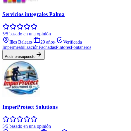
Servicios integrales Palma
5/5 basado en una opinión
Illes Balears
·
29
años
·
Verificada
Impermeabilización
Fachadas
Pintores
Fontaneros
Pedir presupuesto
ImperProtect Solutions
5/5 basado en una opinión