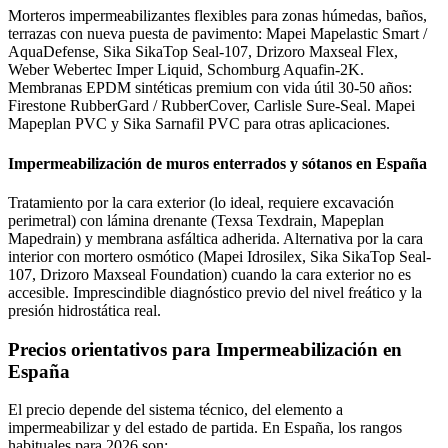
Morteros impermeabilizantes flexibles para zonas húmedas, baños,
terrazas con nueva puesta de pavimento: Mapei Mapelastic Smart /
AquaDefense, Sika SikaTop Seal-107, Drizoro Maxseal Flex,
Weber Webertec Imper Liquid, Schomburg Aquafin-2K.
Membranas EPDM sintéticas premium con vida útil 30-50 años:
Firestone RubberGard / RubberCover, Carlisle Sure-Seal. Mapei
Mapeplan PVC y Sika Sarnafil PVC para otras aplicaciones.
Impermeabilización de muros enterrados y sótanos en España
Tratamiento por la cara exterior (lo ideal, requiere excavación
perimetral) con lámina drenante (Texsa Texdrain, Mapeplan
Mapedrain) y membrana asfáltica adherida. Alternativa por la cara
interior con mortero osmótico (Mapei Idrosilex, Sika SikaTop Seal-
107, Drizoro Maxseal Foundation) cuando la cara exterior no es
accesible. Imprescindible diagnóstico previo del nivel freático y la
presión hidrostática real.
Precios orientativos para Impermeabilización en
España
El precio depende del sistema técnico, del elemento a
impermeabilizar y del estado de partida. En España, los rangos
habituales para 2026 son: