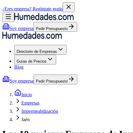
¿Eres empresa?
Regístrate gratis
Soy empresa
Pedir Presupuesto
Directorio de Empresas
Guías de Precios
Blog
Soy empresa
Pedir Presupuesto
Inicio
Empresas
Impermeabilización
Jaén