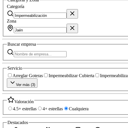
Categoría
Zona
Buscar
empresa
Servicio
Arreglar Goteras
Impermeabilizar Cubierta
Impermeabilizar
Ver más (
3
)
Valoración
4.5+ estrellas
4+ estrellas
Cualquiera
Destacados