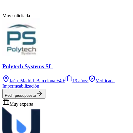
Muy solicitada
Polytech Systems SL
Jaén, Madrid, Barcelona
+49
·
19
años
·
Verificada
Impermeabilización
Pedir presupuesto
Muy experta