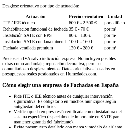
Desglose orientativo por tipo de actuación:
Actuación
Precio orientativo
Unidad
ITE / IEE técnico
600 € - 2.500 €
por edificio
Rehabilitación funcional de fachada
35 € - 70 €
por m²
Instalación SATE con EPS
80 € - 130 €
por m²
Instalación SATE con lana mineral
100 € - 160 €
por m²
Fachada ventilada premium
130 € - 280 €
por m²
Precios sin IVA salvo indicación expresa. No incluyen posibles
extras como andamiaje, reposición decorativa, permisos
comunitarios o desplazamientos. Datos orientativos basados en
presupuestos reales gestionados en Humedades.com.
Cómo elegir una empresa de Fachadas en España
Pide ITE o IEE técnico antes de cualquier intervención
significativa. Es obligatorio en muchos municipios según
antigüedad del edificio.
Verifica que la empresa está certificada como instaladora del
sistema específico (especialmente importante en SATE para
mantener garantía del fabricante).
Exige presupuesto detallado con marca y modelo de aislante,