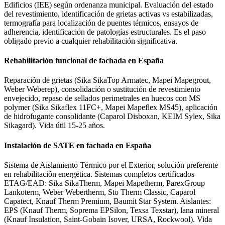
Edificios (IEE) según ordenanza municipal. Evaluación del estado
del revestimiento, identificación de grietas activas vs estabilizadas,
termografía para localización de puentes térmicos, ensayos de
adherencia, identificación de patologías estructurales. Es el paso
obligado previo a cualquier rehabilitación significativa.
Rehabilitación funcional de fachada en España
Reparación de grietas (Sika SikaTop Armatec, Mapei Mapegrout,
Weber Weberep), consolidación o sustitución de revestimiento
envejecido, repaso de sellados perimetrales en huecos con MS
polymer (Sika Sikaflex 11FC+, Mapei Mapeflex MS45), aplicación
de hidrofugante consolidante (Caparol Disboxan, KEIM Sylex, Sika
Sikagard). Vida útil 15-25 años.
Instalación de SATE en fachada en España
Sistema de Aislamiento Térmico por el Exterior, solución preferente
en rehabilitación energética. Sistemas completos certificados
ETAG/EAD: Sika SikaTherm, Mapei Mapetherm, ParexGroup
Lankoterm, Weber Webertherm, Sto Therm Classic, Caparol
Capatect, Knauf Therm Premium, Baumit Star System. Aislantes:
EPS (Knauf Therm, Soprema EPSilon, Texsa Texstar), lana mineral
(Knauf Insulation, Saint-Gobain Isover, URSA, Rockwool). Vida