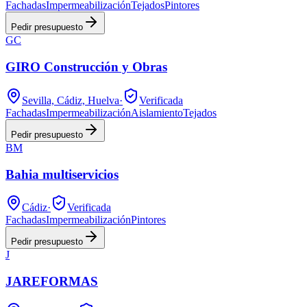
Fachadas
Impermeabilización
Tejados
Pintores
Pedir presupuesto
GC
GIRO Construcción y Obras
Sevilla, Cádiz, Huelva
·
Verificada
Fachadas
Impermeabilización
Aislamiento
Tejados
Pedir presupuesto
BM
Bahia multiservicios
Cádiz
·
Verificada
Fachadas
Impermeabilización
Pintores
Pedir presupuesto
J
JAREFORMAS