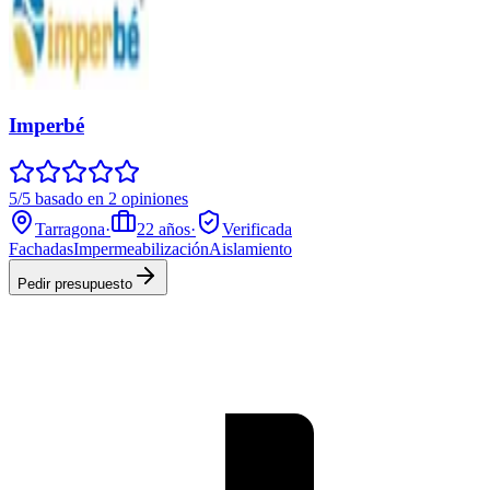
Imperbé
5/5 basado en 2 opiniones
Tarragona
·
22
años
·
Verificada
Fachadas
Impermeabilización
Aislamiento
Pedir presupuesto