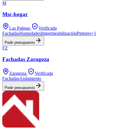
M
Msc-hogar
Las Palmas
·
Verificada
Fachadas
Humedades
Impermeabilización
Pintores
+
1
Pedir presupuesto
FZ
Fachadas Zaragoza
Zaragoza
·
Verificada
Fachadas
Aislamiento
Pedir presupuesto