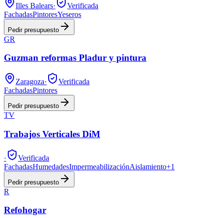
Illes Balears
·
Verificada
Fachadas
Pintores
Yeseros
Pedir presupuesto
GR
Guzman reformas Pladur y pintura
Zaragoza
·
Verificada
Fachadas
Pintores
Pedir presupuesto
TV
Trabajos Verticales DiM
·
Verificada
Fachadas
Humedades
Impermeabilización
Aislamiento
+
1
Pedir presupuesto
R
Refohogar