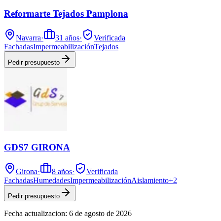
Reformarte Tejados Pamplona
Navarra
·
31
años
·
Verificada
Fachadas
Impermeabilización
Tejados
Pedir presupuesto
GDS7 GIRONA
Girona
·
8
años
·
Verificada
Fachadas
Humedades
Impermeabilización
Aislamiento
+
2
Pedir presupuesto
Fecha actualizacion:
6 de agosto de 2026