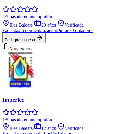
5/5 basado en una opinión
Illes Balears
·
29
años
·
Verificada
Fachadas
Impermeabilización
Pintores
Fontaneros
Pedir presupuesto
Muy experta
Impertec
1/5 basado en una opinión
Illes Balears
·
12
años
·
Verificada
Fachadas
Impermeabilización
Tejados