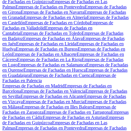
de Fachadas en Guipúzcoa
Empresas de Fachadas en Las
Palmas
Empresas de Fachadas en Pontevedra
Empresas de Fachadas
en Girona
Empresas de Fachadas en Navarra
Empresas de Fachadas
en Granada
Empresas de Fachadas en Almería
Empresas de Fachadas
en Castellón
Empresas de Fachadas en Córdoba
Empresas de
Fachadas en Valladolid
Empresas de Fachadas en
Cantabria
Empresas de Fachadas en Toledo
Empresas de Fachadas
en Badajoz
Empresas de Fachadas en Álava
Empresas de Fachadas
en Jaén
Empresas de Fachadas en Lleida
Empresas de Fachadas en
Huelva
Empresas de Fachadas en Burgos
Empresas de Fachadas en
León
Empresas de Fachadas en Albacete
Empresas de Fachadas en
Cáceres
Empresas de Fachadas en La Rioja
Empresas de Fachadas
en Lugo
Empresas de Fachadas en Salamanca
Empresas de Fachadas
en Ourense
Empresas de Fachadas en Huesca
Empresas de Fachadas
en Guadalajara
Empresas de Fachadas en Cuenca
Empresas de
Fachadas en Palencia
Empresas de Fachadas en Madrid
Empresas de Fachadas en
Barcelona
Empresas de Fachadas en Valencia
Empresas de Fachadas
en Sevilla
Empresas de Fachadas en Alicante
Empresas de Fachadas
en Vizcaya
Empresas de Fachadas en Murcia
Empresas de Fachadas
en Málaga
Empresas de Fachadas en Illes Balears
Empresas de
Fachadas en Zaragoza
Empresas de Fachadas en Tarragona
Empresas
de Fachadas en Cádiz
Empresas de Fachadas en Asturias
Empresas
de Fachadas en Guipúzcoa
Empresas de Fachadas en Las
Palmas
Empresas de Fachadas en Pontevedra
Empresas de Fachadas