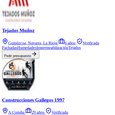
Tejados Muñoz
Guipúzcoa, Navarra, La Rioja
·
6
años
·
Verificada
Fachadas
Humedades
Impermeabilización
Tejados
Pedir presupuesto
Construcciones Gallegos 1997
A Coruña
·
29
años
·
Verificada