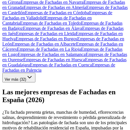
en Girona
Empresas de Fachadas en Navarra
Empresas de Fachadas
en Granada
Empresas de Fachadas en Almería
Empresas de Fachadas
en Castellón
Empresas de Fachadas en Córdoba
Empresas de
Fachadas en Valladolid
Empresas de Fachadas en
Cantabria
Empresas de Fachadas en Toledo
Empresas de Fachadas
en Badajoz
Empresas de Fachadas en Álava
Empresas de Fachadas
en Jaén
Empresas de Fachadas en Lleida
Empresas de Fachadas en
Huelva
Empresas de Fachadas en Burgos
Empresas de Fachadas en
León
Empresas de Fachadas en Albacete
Empresas de Fachadas en
Cáceres
Empresas de Fachadas en La Rioja
Empresas de Fachadas
en Lugo
Empresas de Fachadas en Salamanca
Empresas de Fachadas
en Ourense
Empresas de Fachadas en Huesca
Empresas de Fachadas
en Guadalajara
Empresas de Fachadas en Cuenca
Empresas de
Fachadas en Palencia
Ver más (
32
)
Las mejores empresas de Fachadas en
España (2026)
¿Tu fachada presenta grietas, manchas de humedad, eflorescencias
salinas, desprendimiento de revestimiento o pérdida generalizada de
hidrofugación? Las patologías de fachada son uno de los principales
motivos de rehabilitación residencial en España, impulsadas por la