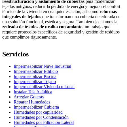
reestructuración y aislamiento de cubiertas
para modernizar
tejados antiguos, reducir la pérdida de energía y mejorar el confort
térmico de la vivienda en cualquier estación, así como
reformas
integrales de tejados
que transforman una cubierta deteriorada en
una solución funcional, estética y segura. También ejecutamos la
retirada de tejados de uralita con amianto
, un trabajo que
requiere protocolos específicos de seguridad y gestión de residuos
que cumplimos rigurosamente.
Servicios
Impermeabilizar Nave Industrial
Impermeabilizar Edificio
Impermeabilizar Piscina
Impermeabilizar Tejado
Impermeabilizar Vivienda o Local
Instalar Tela Asfáltica
Arreglar Goteras
Reparar Humedades
Impermeabilizar Cubierta
Humedades por capilaridad
Humedades por Condensación
Humedades por Filtración Lateral