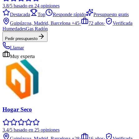
3.8/5 basado en 24 opiniones
Destacada
Top
Responde rápido
Presupuesto gratis
Guipúzcoa, Madrid, Barcelona
+45
·
72
años
·
Verificada
Humedades
Gas Radón
Pedir presupuesto
Llamar
Muy experta
Hogar Seco
3.4/5 basado en 25 opiniones
Guipúzcoa, Madrid, Barcelona
+28
·
16
años
·
Verificada