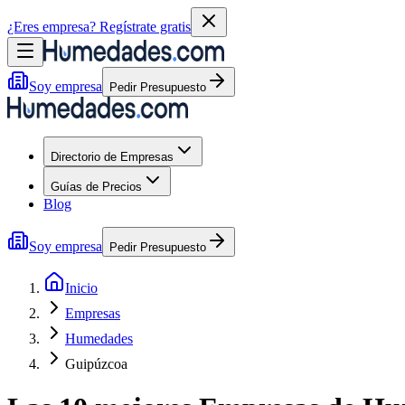
¿Eres empresa?
Regístrate gratis
Soy empresa
Pedir Presupuesto
Directorio de Empresas
Guías de Precios
Blog
Soy empresa
Pedir Presupuesto
Inicio
Empresas
Humedades
Guipúzcoa