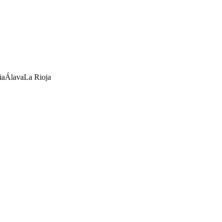
ia
Álava
La Rioja