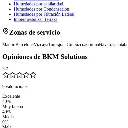
Humedades por capilaridad
Humedades por Condensación
Humedades por Filtración Lateral
Impermeabilizar Terraza
Zonas de servicio
Madrid
Barcelona
Vizcaya
Tarragona
Guipúzcoa
Girona
Navarra
Cantabr
Opiniones de BKM Solutions
3.7
9 valoraciones
Excelente
40
%
Muy buena
40
%
Media
0
%
Mala