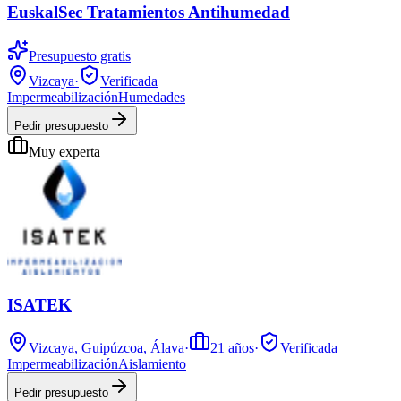
EuskalSec Tratamientos Antihumedad
Presupuesto gratis
Vizcaya
·
Verificada
Impermeabilización
Humedades
Pedir presupuesto
Muy experta
ISATEK
Vizcaya, Guipúzcoa, Álava
·
21
años
·
Verificada
Impermeabilización
Aislamiento
Pedir presupuesto