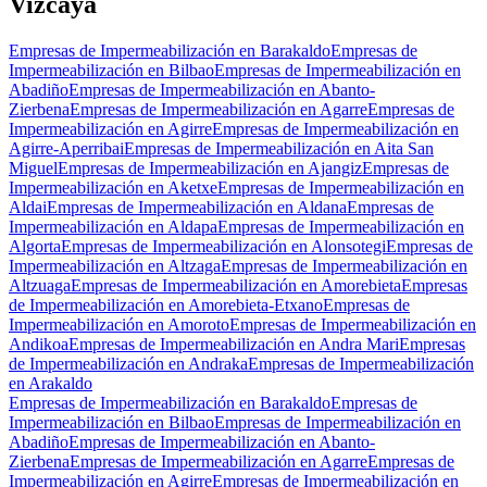
Vizcaya
Empresas de Impermeabilización en Barakaldo
Empresas de
Impermeabilización en Bilbao
Empresas de Impermeabilización en
Abadiño
Empresas de Impermeabilización en Abanto-
Zierbena
Empresas de Impermeabilización en Agarre
Empresas de
Impermeabilización en Agirre
Empresas de Impermeabilización en
Agirre-Aperribai
Empresas de Impermeabilización en Aita San
Miguel
Empresas de Impermeabilización en Ajangiz
Empresas de
Impermeabilización en Aketxe
Empresas de Impermeabilización en
Aldai
Empresas de Impermeabilización en Aldana
Empresas de
Impermeabilización en Aldapa
Empresas de Impermeabilización en
Algorta
Empresas de Impermeabilización en Alonsotegi
Empresas de
Impermeabilización en Altzaga
Empresas de Impermeabilización en
Altzuaga
Empresas de Impermeabilización en Amorebieta
Empresas
de Impermeabilización en Amorebieta-Etxano
Empresas de
Impermeabilización en Amoroto
Empresas de Impermeabilización en
Andikoa
Empresas de Impermeabilización en Andra Mari
Empresas
de Impermeabilización en Andraka
Empresas de Impermeabilización
en Arakaldo
Empresas de Impermeabilización en Barakaldo
Empresas de
Impermeabilización en Bilbao
Empresas de Impermeabilización en
Abadiño
Empresas de Impermeabilización en Abanto-
Zierbena
Empresas de Impermeabilización en Agarre
Empresas de
Impermeabilización en Agirre
Empresas de Impermeabilización en