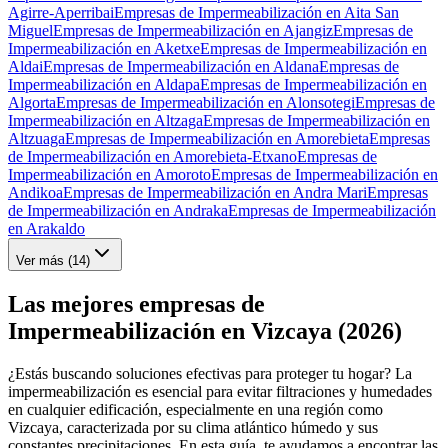
Agirre-Aperribai
Empresas de Impermeabilización en Aita San
Miguel
Empresas de Impermeabilización en Ajangiz
Empresas de
Impermeabilización en Aketxe
Empresas de Impermeabilización en
Aldai
Empresas de Impermeabilización en Aldana
Empresas de
Impermeabilización en Aldapa
Empresas de Impermeabilización en
Algorta
Empresas de Impermeabilización en Alonsotegi
Empresas de
Impermeabilización en Altzaga
Empresas de Impermeabilización en
Altzuaga
Empresas de Impermeabilización en Amorebieta
Empresas
de Impermeabilización en Amorebieta-Etxano
Empresas de
Impermeabilización en Amoroto
Empresas de Impermeabilización en
Andikoa
Empresas de Impermeabilización en Andra Mari
Empresas
de Impermeabilización en Andraka
Empresas de Impermeabilización
en Arakaldo
Ver más (
14
)
Las mejores empresas de
Impermeabilización en Vizcaya (2026)
¿Estás buscando soluciones efectivas para proteger tu hogar? La
impermeabilización es esencial para evitar filtraciones y humedades
en cualquier edificación, especialmente en una región como
Vizcaya, caracterizada por su clima atlántico húmedo y sus
constantes precipitaciones. En esta guía, te ayudamos a encontrar las