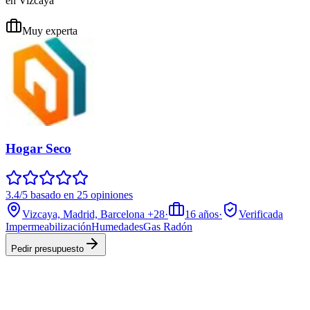
en Vizcaya
Muy experta
Hogar Seco
3.4/5 basado en 25 opiniones
Vizcaya, Madrid, Barcelona
+28
·
16
años
·
Verificada
Impermeabilización
Humedades
Gas Radón
Pedir presupuesto