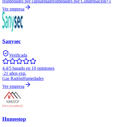
Humedades por capilaridad
Humedades por Condensación
+
1
Ver empresa
Sanysec
Verificada
4.4/5 basado en 10 opiniones
·
21
años exp.
Gas Radón
Humedades
Ver empresa
Humestop