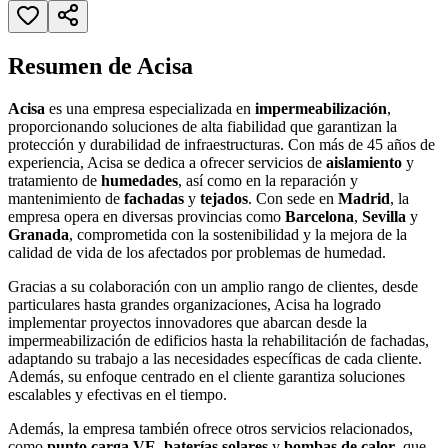
Resumen de Acisa
Acisa
es una empresa especializada en
impermeabilización
,
proporcionando soluciones de alta fiabilidad que garantizan la
protección y durabilidad de infraestructuras. Con más de 45 años de
experiencia, Acisa se dedica a ofrecer servicios de
aislamiento
y
tratamiento de
humedades
, así como en la reparación y
mantenimiento de
fachadas
y
tejados
. Con sede en
Madrid
, la
empresa opera en diversas provincias como
Barcelona
,
Sevilla
y
Granada
, comprometida con la sostenibilidad y la mejora de la
calidad de vida de los afectados por problemas de humedad.
Gracias a su colaboración con un amplio rango de clientes, desde
particulares hasta grandes organizaciones, Acisa ha logrado
implementar proyectos innovadores que abarcan desde la
impermeabilización de edificios hasta la rehabilitación de fachadas,
adaptando su trabajo a las necesidades específicas de cada cliente.
Además, su enfoque centrado en el cliente garantiza soluciones
escalables y efectivas en el tiempo.
Además, la empresa también ofrece otros servicios relacionados,
como
punto carga VE, baterías solares
y
bombas de calor
, que