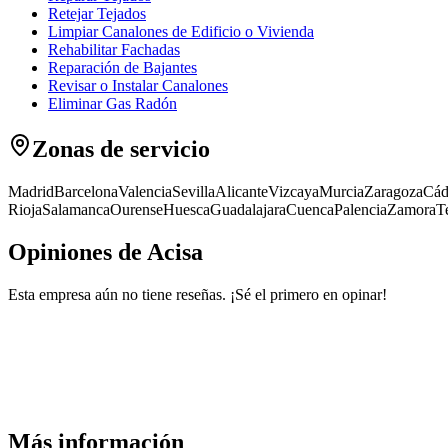
Retejar Tejados
Limpiar Canalones de Edificio o Vivienda
Rehabilitar Fachadas
Reparación de Bajantes
Revisar o Instalar Canalones
Eliminar Gas Radón
Zonas de servicio
Madrid
Barcelona
Valencia
Sevilla
Alicante
Vizcaya
Murcia
Zaragoza
Cád
Rioja
Salamanca
Ourense
Huesca
Guadalajara
Cuenca
Palencia
Zamora
T
Opiniones de Acisa
Esta empresa aún no tiene reseñas. ¡Sé el primero en opinar!
Más información