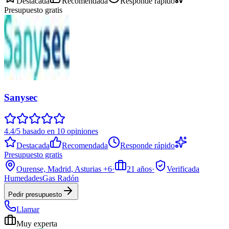
Destacada
Recomendada
Responde rápido
Presupuesto gratis
Sanysec
4.4/5 basado en 10 opiniones
Destacada
Recomendada
Responde rápido
Presupuesto gratis
Ourense, Madrid, Asturias
+6
·
21
años
·
Verificada
Humedades
Gas Radón
Pedir presupuesto
Llamar
Muy experta