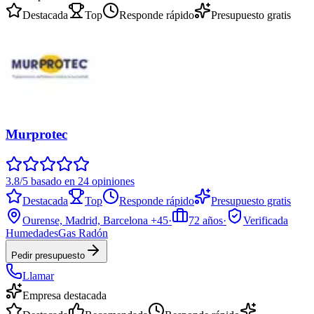
Destacada
Top
Responde rápido
Presupuesto gratis
Murprotec
3.8/5 basado en 24 opiniones
Destacada
Top
Responde rápido
Presupuesto gratis
Ourense, Madrid, Barcelona
+45
·
72
años
·
Verificada
Humedades
Gas Radón
Pedir presupuesto
Llamar
Empresa destacada