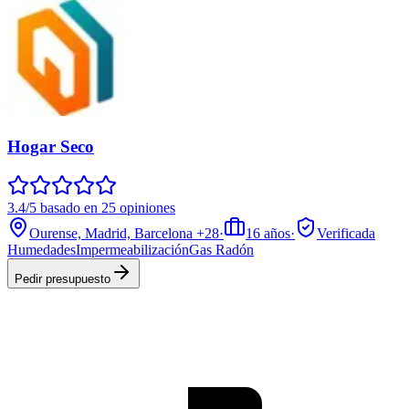
Hogar Seco
3.4/5 basado en 25 opiniones
Ourense, Madrid, Barcelona
+28
·
16
años
·
Verificada
Humedades
Impermeabilización
Gas Radón
Pedir presupuesto