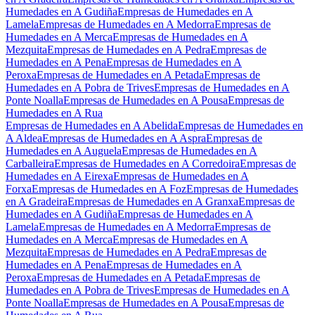
Humedades en A Gudiña
Empresas de Humedades en A
Lamela
Empresas de Humedades en A Medorra
Empresas de
Humedades en A Merca
Empresas de Humedades en A
Mezquita
Empresas de Humedades en A Pedra
Empresas de
Humedades en A Pena
Empresas de Humedades en A
Peroxa
Empresas de Humedades en A Petada
Empresas de
Humedades en A Pobra de Trives
Empresas de Humedades en A
Ponte Noalla
Empresas de Humedades en A Pousa
Empresas de
Humedades en A Rua
Empresas de Humedades en A Abelida
Empresas de Humedades en
A Aldea
Empresas de Humedades en A Aspra
Empresas de
Humedades en A Auguela
Empresas de Humedades en A
Carballeira
Empresas de Humedades en A Corredoira
Empresas de
Humedades en A Eirexa
Empresas de Humedades en A
Forxa
Empresas de Humedades en A Foz
Empresas de Humedades
en A Gradeira
Empresas de Humedades en A Granxa
Empresas de
Humedades en A Gudiña
Empresas de Humedades en A
Lamela
Empresas de Humedades en A Medorra
Empresas de
Humedades en A Merca
Empresas de Humedades en A
Mezquita
Empresas de Humedades en A Pedra
Empresas de
Humedades en A Pena
Empresas de Humedades en A
Peroxa
Empresas de Humedades en A Petada
Empresas de
Humedades en A Pobra de Trives
Empresas de Humedades en A
Ponte Noalla
Empresas de Humedades en A Pousa
Empresas de