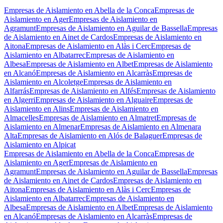
Empresas de Aislamiento en Abella de la Conca
Empresas de
Aislamiento en Ager
Empresas de Aislamiento en
Agramunt
Empresas de Aislamiento en Aguilar de Bassella
Empresas
de Aislamiento en Ainet de Cardos
Empresas de Aislamiento en
Aitona
Empresas de Aislamiento en Alàs i Cerc
Empresas de
Aislamiento en Albatarrec
Empresas de Aislamiento en
Albesa
Empresas de Aislamiento en Albet
Empresas de Aislamiento
en Alcanó
Empresas de Aislamiento en Alcarràs
Empresas de
Aislamiento en Alcoletge
Empresas de Aislamiento en
Alfarrás
Empresas de Aislamiento en Alfés
Empresas de Aislamiento
en Algerri
Empresas de Aislamiento en Alguaire
Empresas de
Aislamiento en Alins
Empresas de Aislamiento en
Almacelles
Empresas de Aislamiento en Almatret
Empresas de
Aislamiento en Almenar
Empresas de Aislamiento en Almenara
Alta
Empresas de Aislamiento en Alós de Balaguer
Empresas de
Aislamiento en Alpicat
Empresas de Aislamiento en Abella de la Conca
Empresas de
Aislamiento en Ager
Empresas de Aislamiento en
Agramunt
Empresas de Aislamiento en Aguilar de Bassella
Empresas
de Aislamiento en Ainet de Cardos
Empresas de Aislamiento en
Aitona
Empresas de Aislamiento en Alàs i Cerc
Empresas de
Aislamiento en Albatarrec
Empresas de Aislamiento en
Albesa
Empresas de Aislamiento en Albet
Empresas de Aislamiento
en Alcanó
Empresas de Aislamiento en Alcarràs
Empresas de