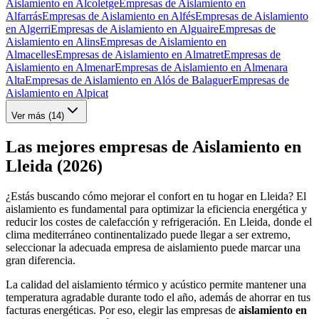
Aislamiento en Alcoletge
Empresas de Aislamiento en
Alfarrás
Empresas de Aislamiento en Alfés
Empresas de Aislamiento
en Algerri
Empresas de Aislamiento en Alguaire
Empresas de
Aislamiento en Alins
Empresas de Aislamiento en
Almacelles
Empresas de Aislamiento en Almatret
Empresas de
Aislamiento en Almenar
Empresas de Aislamiento en Almenara
Alta
Empresas de Aislamiento en Alós de Balaguer
Empresas de
Aislamiento en Alpicat
Ver más (
14
)
Las mejores empresas de Aislamiento en
Lleida (2026)
¿Estás buscando cómo mejorar el confort en tu hogar en Lleida? El
aislamiento es fundamental para optimizar la eficiencia energética y
reducir los costes de calefacción y refrigeración. En Lleida, donde el
clima mediterráneo continentalizado puede llegar a ser extremo,
seleccionar la adecuada empresa de aislamiento puede marcar una
gran diferencia.
La calidad del aislamiento térmico y acústico permite mantener una
temperatura agradable durante todo el año, además de ahorrar en tus
facturas energéticas. Por eso, elegir las empresas de
aislamiento en