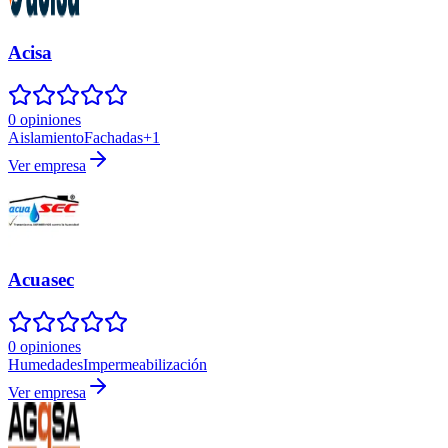
Acisa
0 opiniones
Aislamiento
Fachadas
+
1
Ver empresa
Acuasec
0 opiniones
Humedades
Impermeabilización
Ver empresa