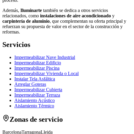
proceso.
Además,
Iluminarte
también se dedica a otros servicios
relacionados, como
instalaciones de aire acondicionado
y
carpintería de aluminio
, que complementan su oferta principal y
refuerzan su propuesta de valor en el sector de la construcción y
reformas.
Servicios
Impermeabilizar Nave Industrial
Impermeabilizar Edificio
Impermeabilizar Piscina
Impermeabilizar Vivienda o Local
Instalar Tela Asfáltica
Arreglar Goteras
Impermeabilizar Cubierta
Impermeabilizar Terraza
Aislamiento Acústico
Aislamiento Térmico
Zonas de servicio
Barcelona
Tarragona
Lleida