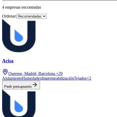
4
empresas
encontradas
Ordenar:
Acisa
Ourense, Madrid, Barcelona
+29
Aislamiento
Humedades
Impermeabilización
Tejados
+
2
Pedir presupuesto