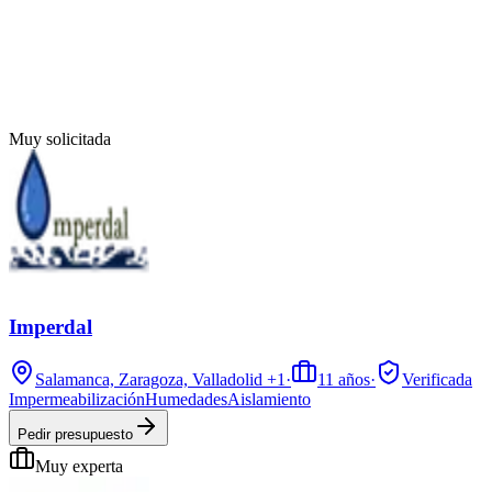
Muy solicitada
Imperdal
Salamanca, Zaragoza, Valladolid
+1
·
11
años
·
Verificada
Impermeabilización
Humedades
Aislamiento
Pedir presupuesto
Muy experta