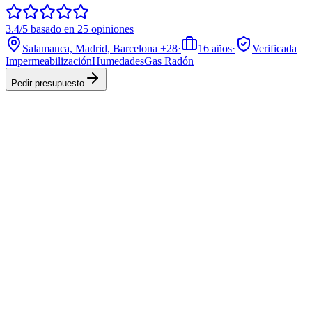
3.4/5 basado en 25 opiniones
Salamanca, Madrid, Barcelona
+28
·
16
años
·
Verificada
Impermeabilización
Humedades
Gas Radón
Pedir presupuesto