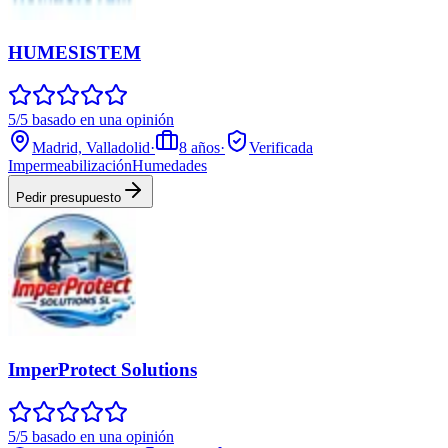
HUMESISTEM
5/5 basado en una opinión
Madrid, Valladolid
·
8
años
·
Verificada
Impermeabilización
Humedades
Pedir presupuesto
ImperProtect Solutions
5/5 basado en una opinión