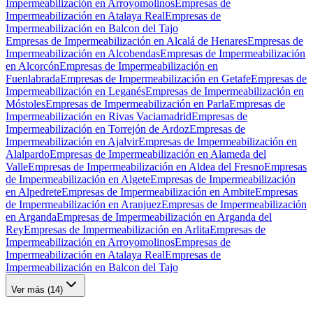
Impermeabilización en Arroyomolinos
Empresas de
Impermeabilización en Atalaya Real
Empresas de
Impermeabilización en Balcon del Tajo
Empresas de Impermeabilización en Alcalá de Henares
Empresas de
Impermeabilización en Alcobendas
Empresas de Impermeabilización
en Alcorcón
Empresas de Impermeabilización en
Fuenlabrada
Empresas de Impermeabilización en Getafe
Empresas de
Impermeabilización en Leganés
Empresas de Impermeabilización en
Móstoles
Empresas de Impermeabilización en Parla
Empresas de
Impermeabilización en Rivas Vaciamadrid
Empresas de
Impermeabilización en Torrejón de Ardoz
Empresas de
Impermeabilización en Ajalvir
Empresas de Impermeabilización en
Alalpardo
Empresas de Impermeabilización en Alameda del
Valle
Empresas de Impermeabilización en Aldea del Fresno
Empresas
de Impermeabilización en Algete
Empresas de Impermeabilización
en Alpedrete
Empresas de Impermeabilización en Ambite
Empresas
de Impermeabilización en Aranjuez
Empresas de Impermeabilización
en Arganda
Empresas de Impermeabilización en Arganda del
Rey
Empresas de Impermeabilización en Arlita
Empresas de
Impermeabilización en Arroyomolinos
Empresas de
Impermeabilización en Atalaya Real
Empresas de
Impermeabilización en Balcon del Tajo
Ver más (
14
)