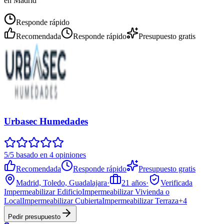
en Madrid
Responde rápido
Recomendada
Responde rápido
Presupuesto gratis
Urbasec Humedades
5/5 basado en 4 opiniones
Recomendada
Responde rápido
Presupuesto gratis
Madrid, Toledo, Guadalajara
·
21
años
·
Verificada
Impermeabilizar Edificio
Impermeabilizar Vivienda o
Local
Impermeabilizar Cubierta
Impermeabilizar Terraza
+
4
Pedir presupuesto