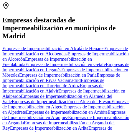
+
−
Empresas destacadas de
Impermeabilización en municipios de
Madrid
Empresas de Impermeabilización en Alcalá de Henares
Empresas de
Impermeabilización en Alcobendas
Empresas de Impermeabilización
en Alcorcón
Empresas de Impermeabilización en
Fuenlabrada
Empresas de Impermeabilización en Getafe
Empresas de
Impermeabilización en Leganés
Empresas de Impermeabilización en
Móstoles
Empresas de Impermeabilización en Parla
Empresas de
Impermeabilización en Rivas Vaciamadrid
Empresas de
Impermeabilización en Torrejón de Ardoz
Empresas de
Impermeabilización en Ajalvir
Empresas de Impermeabilización en
Alalpardo
Empresas de Impermeabilización en Alameda del
Valle
Empresas de Impermeabilización en Aldea del Fresno
Empresas
de Impermeabilización en Algete
Empresas de Impermeabilización
en Alpedrete
Empresas de Impermeabilización en Ambite
Empresas
de Impermeabilización en Aranjuez
Empresas de Impermeabilización
en Arganda
Empresas de Impermeabilización en Arganda del
Rey
Empresas de Impermeabilización en Arlita
Empresas de