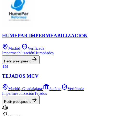
HUMEPAR IMPERMEABILIZACION
Madrid
·
Verificada
Impermeabilización
Humedades
Pedir presupuesto
TM
TEJADOS MCV
Madrid, Guadalajara
·
8
años
·
Verificada
Impermeabilización
Tejados
Pedir presupuesto