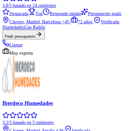
3.8/5 basado en 24 opiniones
Destacada
Top
Responde rápido
Presupuesto gratis
Cáceres, Madrid, Barcelona
+45
·
72
años
·
Verificada
Humedades
Gas Radón
Pedir presupuesto
Llamar
Muy experta
Iberdeco Humedades
3.2/5 basado en 5 opiniones
Cáceres, Madrid, Sevilla
+29
·
Verificada