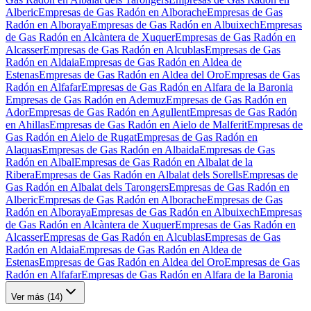
Alberic
Empresas de Gas Radón en Alborache
Empresas de Gas
Radón en Alboraya
Empresas de Gas Radón en Albuixech
Empresas
de Gas Radón en Alcàntera de Xuquer
Empresas de Gas Radón en
Alcasser
Empresas de Gas Radón en Alcublas
Empresas de Gas
Radón en Aldaia
Empresas de Gas Radón en Aldea de
Estenas
Empresas de Gas Radón en Aldea del Oro
Empresas de Gas
Radón en Alfafar
Empresas de Gas Radón en Alfara de la Baronia
Empresas de Gas Radón en Ademuz
Empresas de Gas Radón en
Ador
Empresas de Gas Radón en Agullent
Empresas de Gas Radón
en Ahillas
Empresas de Gas Radón en Aielo de Malferit
Empresas de
Gas Radón en Aielo de Rugat
Empresas de Gas Radón en
Alaquas
Empresas de Gas Radón en Albaida
Empresas de Gas
Radón en Albal
Empresas de Gas Radón en Albalat de la
Ribera
Empresas de Gas Radón en Albalat dels Sorells
Empresas de
Gas Radón en Albalat dels Tarongers
Empresas de Gas Radón en
Alberic
Empresas de Gas Radón en Alborache
Empresas de Gas
Radón en Alboraya
Empresas de Gas Radón en Albuixech
Empresas
de Gas Radón en Alcàntera de Xuquer
Empresas de Gas Radón en
Alcasser
Empresas de Gas Radón en Alcublas
Empresas de Gas
Radón en Aldaia
Empresas de Gas Radón en Aldea de
Estenas
Empresas de Gas Radón en Aldea del Oro
Empresas de Gas
Radón en Alfafar
Empresas de Gas Radón en Alfara de la Baronia
Ver más (
14
)