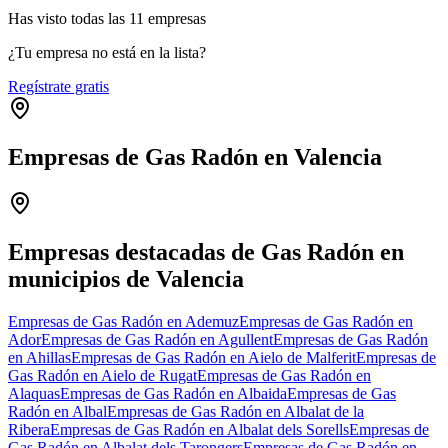
Has visto
todas las
11
empresas
¿Tu empresa no está en la lista?
Regístrate gratis
Empresas de Gas Radón en Valencia
Leaflet
|
©
OpenStreetMap
+
−
Empresas destacadas de Gas Radón en
municipios de Valencia
Empresas de Gas Radón en Ademuz
Empresas de Gas Radón en
Ador
Empresas de Gas Radón en Agullent
Empresas de Gas Radón
en Ahillas
Empresas de Gas Radón en Aielo de Malferit
Empresas de
Gas Radón en Aielo de Rugat
Empresas de Gas Radón en
Alaquas
Empresas de Gas Radón en Albaida
Empresas de Gas
Radón en Albal
Empresas de Gas Radón en Albalat de la
Ribera
Empresas de Gas Radón en Albalat dels Sorells
Empresas de
Gas Radón en Albalat dels Tarongers
Empresas de Gas Radón en