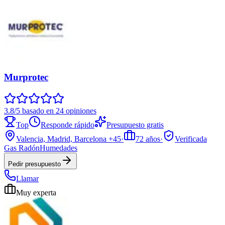
Murprotec
3.8/5 basado en 24 opiniones
Top
Responde rápido
Presupuesto gratis
Valencia, Madrid, Barcelona
+45
·
72
años
·
Verificada
Gas Radón
Humedades
Pedir presupuesto
Llamar
Muy experta