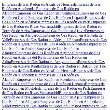
Empresas de Gas Radón en Alcalá de Henares
Empresas de Gas
Radón en Alcobendas
Empresas de Gas Radón en
Alcorcón
Empresas de Gas Radón en Fuenlabrada
Empresas de Gas
Radón en Getafe
Empresas de Gas Radón en Leganés
Empresas de
Gas Radón en Móstoles
Empresas de Gas Radón en Parla
Empresas
de Gas Radón en Rivas Vaciamadrid
Empresas de Gas Radón en
Torrejón de Ardoz
Empresas de Gas Radón en Ajalvir
Empresas de
Gas Radón en Alalpardo
Empresas de Gas Radón en Alameda del
Valle
Empresas de Gas Radón en Aldea del Fresno
Empresas de Gas
Radón en Algete
Empresas de Gas Radón en Alpedrete
Empresas de
Gas Radón en Ambite
Empresas de Gas Radón en
Aranjuez
Empresas de Gas Radón en Arganda
Empresas de Gas
Radón en Arganda del Rey
Empresas de Gas Radón en
Arlita
Empresas de Gas Radón en Arroyomolinos
Empresas de Gas
Radón en Atalaya Real
Empresas de Gas Radón en Balcon del Tajo
Empresas de Gas Radón en Alcalá de Henares
Empresas de Gas
Radón en Alcobendas
Empresas de Gas Radón en
Alcorcón
Empresas de Gas Radón en Fuenlabrada
Empresas de Gas
Radón en Getafe
Empresas de Gas Radón en Leganés
Empresas de
Gas Radón en Móstoles
Empresas de Gas Radón en Parla
Empresas
de Gas Radón en Rivas Vaciamadrid
Empresas de Gas Radón en
Torrejón de Ardoz
Empresas de Gas Radón en Ajalvir
Empresas de
Gas Radón en Alalpardo
Empresas de Gas Radón en Alameda del
Valle
Empresas de Gas Radón en Aldea del Fresno
Empresas de Gas