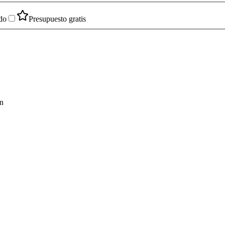
do
Presupuesto gratis
ón