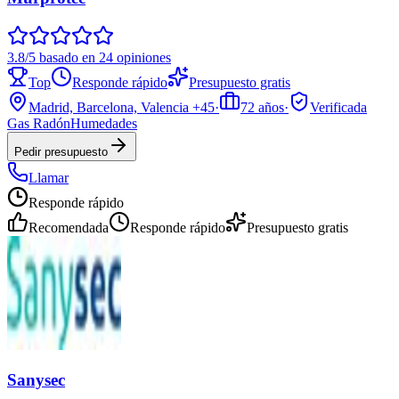
3.8/5 basado en 24 opiniones
Top
Responde rápido
Presupuesto gratis
Madrid, Barcelona, Valencia
+45
·
72
años
·
Verificada
Gas Radón
Humedades
Pedir presupuesto
Llamar
Responde rápido
Recomendada
Responde rápido
Presupuesto gratis
Sanysec