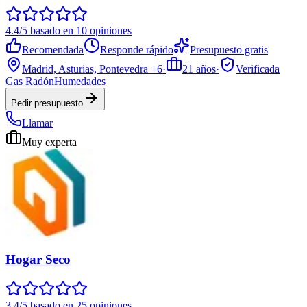
4.4/5 basado en 10 opiniones
Recomendada
Responde rápido
Presupuesto gratis
Madrid, Asturias, Pontevedra
+6
·
21
años
·
Verificada
Gas Radón
Humedades
Pedir presupuesto
Llamar
Muy experta
Hogar Seco
3.4/5 basado en 25 opiniones