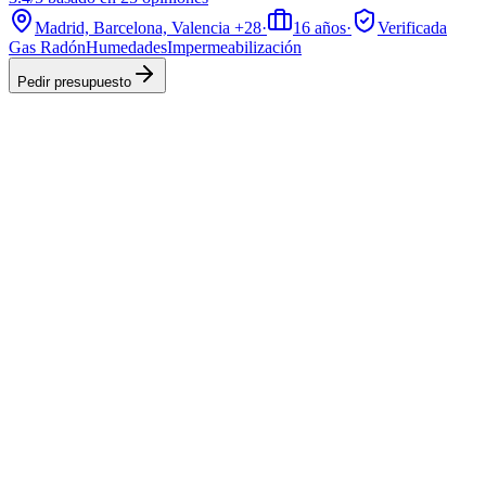
Madrid, Barcelona, Valencia
+28
·
16
años
·
Verificada
Gas Radón
Humedades
Impermeabilización
Pedir presupuesto