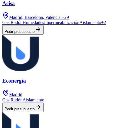
Acisa
Madrid, Barcelona, Valencia
+29
Gas Radón
Humedades
Impermeabilización
Aislamiento
+
2
Pedir presupuesto
Econergía
Madrid
Gas Radón
Aislamiento
Pedir presupuesto