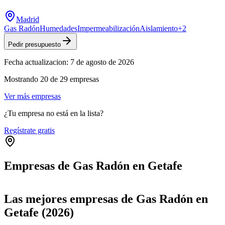
Madrid
Gas Radón
Humedades
Impermeabilización
Aislamiento
+
2
Pedir presupuesto
Fecha actualizacion:
7 de agosto de 2026
Mostrando
20
de
29
empresas
Ver más empresas
¿Tu empresa no está en la lista?
Regístrate gratis
Empresas de Gas Radón en Getafe
Leaflet
|
©
OpenStreetMap
+
Las mejores empresas de Gas Radón en
−
Getafe (2026)