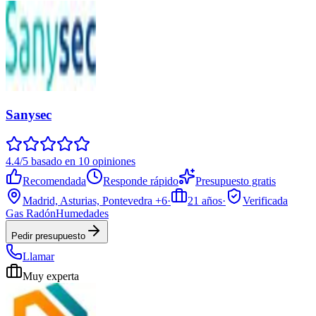
Sanysec
4.4/5 basado en 10 opiniones
Recomendada
Responde rápido
Presupuesto gratis
Madrid, Asturias, Pontevedra
+6
·
21
años
·
Verificada
Gas Radón
Humedades
Pedir presupuesto
Llamar
Muy experta