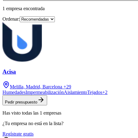
1
empresa
encontrada
Ordenar:
Acisa
Melilla, Madrid, Barcelona
+29
Humedades
Impermeabilización
Aislamiento
Tejados
+
2
Pedir presupuesto
Has visto
todas las
1
empresas
¿Tu empresa no está en la lista?
Regístrate gratis