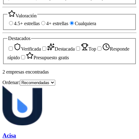
Valoración
4.5+ estrellas
4+ estrellas
Cualquiera
Destacados
Verificada
Destacada
Top
Responde
rápido
Presupuesto gratis
2
empresas
encontradas
Ordenar:
Acisa