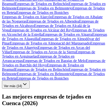
Beamud
Empresas de Tejados en Belinchón
Empresas de Tejados en
Belmonte
Empresas de Tejados en Belmontejo
Empresas de Tejados
en Beteta
Empresas de Tejados en Boniches
Empresas de Tejados en Alarcón
Empresas de Tejados en Albalate
de las Nogueras
Empresas de Tejados en Albendea
Empresas de
Tejados en Alcahozo
Empresas de Tejados en Alcalá de la
Vega
Empresas de Tejados en Alcázar del Rey
Empresas de Tejados
en Alconchel de la Estrella
Empresas de Tejados en Algarra
Empresas
de Tejados en Aliaguilla
Empresas de Tejados en Almodóvar del
Pinar
Empresas de Tejados en Almonacid del Marquesado
Empresas
de Tejados en Altarejos
Empresas de Tejados en Arcas del
Villar
Empresas de Tejados en Arcos de la Sierra
Empresas de
Tejados en Arguisuelas
Empresas de Tejados en
Arrancacepas
Empresas de Tejados en Barajas de Melo
Empresas de
Tejados en Barchín del Hoyo
Empresas de Tejados en
Beamud
Empresas de Tejados en Belinchón
Empresas de Tejados en
Belmonte
Empresas de Tejados en Belmontejo
Empresas de Tejados
en Beteta
Empresas de Tejados en Boniches
Ver más (
14
)
Las mejores empresas de tejados en
Cuenca (2026)