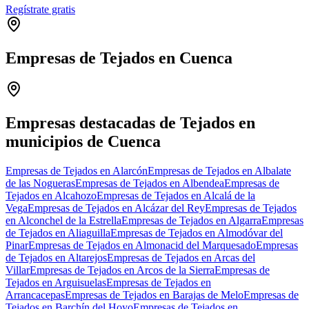
Regístrate gratis
Empresas de Tejados en Cuenca
Leaflet
|
©
OpenStreetMap
+
−
Empresas destacadas de Tejados en
municipios de Cuenca
Empresas de Tejados en Alarcón
Empresas de Tejados en Albalate
de las Nogueras
Empresas de Tejados en Albendea
Empresas de
Tejados en Alcahozo
Empresas de Tejados en Alcalá de la
Vega
Empresas de Tejados en Alcázar del Rey
Empresas de Tejados
en Alconchel de la Estrella
Empresas de Tejados en Algarra
Empresas
de Tejados en Aliaguilla
Empresas de Tejados en Almodóvar del
Pinar
Empresas de Tejados en Almonacid del Marquesado
Empresas
de Tejados en Altarejos
Empresas de Tejados en Arcas del
Villar
Empresas de Tejados en Arcos de la Sierra
Empresas de
Tejados en Arguisuelas
Empresas de Tejados en
Arrancacepas
Empresas de Tejados en Barajas de Melo
Empresas de
Tejados en Barchín del Hoyo
Empresas de Tejados en