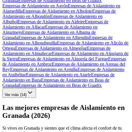
Granada
Empresas de Aislamiento en Beas de Guadix
Empresas de Aislamiento en Agrón
Empresas de Aislamiento en
Alamedilla
Empresas de Aislamiento en Albolote
Empresas de
Aislamiento en Albondón
Empresas de Aislamiento en
Albuñol
Empresas de Aislamiento en Aldeire
Empresas de
Aislamiento en Alfacar
Empresas de Aislamiento en
Algarinejo
Empresas de Aislamiento en Alhama de
Granada
Empresas de Aislamiento en Alhendin
Empresas de
Aislamiento en Alhondiguilla
Empresas de Aislamiento en Alicún de
Ortega
Empresas de Aislamiento en Almegíjar
Empresas de
Aislamiento en Almuñecar
Empresas de Aislamiento en Alpujarra de
la Sierra
Empresas de Aislamiento en Alquería del Fargue
Empresas
de Aislamiento en Ambroz
Empresas de Aislamiento en Arenas del
Rey
Empresas de Aislamiento en Armilla
Empresas de Aislamiento
en Atalbéitar
Empresas de Aislamiento en Atarfe
Empresas de
Aislamiento en Baza
Empresas de Aislamiento en Beas de
Granada
Empresas de Aislamiento en Beas de Guadix
Ver más (
14
)
Las mejores empresas de Aislamiento en
Granada (2026)
Si vives en Granada y sientes que el clima afecta el confort de tu