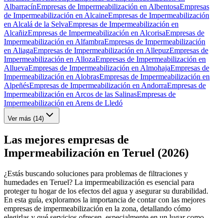
Albarracín
Empresas de Impermeabilización en Albentosa
Empresas
de Impermeabilización en Alcaine
Empresas de Impermeabilización
en Alcalá de la Selva
Empresas de Impermeabilización en
Alcañiz
Empresas de Impermeabilización en Alcorisa
Empresas de
Impermeabilización en Alfambra
Empresas de Impermeabilización
en Aliaga
Empresas de Impermeabilización en Allepuz
Empresas de
Impermeabilización en Alloza
Empresas de Impermeabilización en
Allueva
Empresas de Impermeabilización en Almohaja
Empresas de
Impermeabilización en Alobras
Empresas de Impermeabilización en
Alpeñés
Empresas de Impermeabilización en Andorra
Empresas de
Impermeabilización en Arcos de las Salinas
Empresas de
Impermeabilización en Arens de Lledó
Ver más (
14
)
Las mejores empresas de
Impermeabilización en Teruel (2026)
¿Estás buscando soluciones para problemas de filtraciones y
humedades en Teruel? La impermeabilización es esencial para
proteger tu hogar de los efectos del agua y asegurar su durabilidad.
En esta guía, exploramos la importancia de contar con las mejores
empresas de impermeabilización en la zona, detallando cómo
elegirlas y qué servicios ofrecen, especialmente en un lugar como