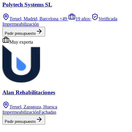
Polytech Systems SL
Teruel, Madrid, Barcelona
+49
·
19
años
·
Verificada
Impermeabilización
Pedir presupuesto
Muy experta
Alan Rehabilitaciones
Teruel, Zaragoza, Huesca
Impermeabilización
Fachadas
Pedir presupuesto