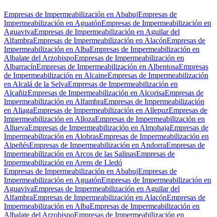
Empresas de Impermeabilización en Ababuj
Empresas de
Impermeabilización en Aguatón
Empresas de Impermeabilización en
Aguaviva
Empresas de Impermeabilización en Aguilar del
Alfambra
Empresas de Impermeabilización en Alacón
Empresas de
Impermeabilización en Alba
Empresas de Impermeabilización en
Albalate del Arzobispo
Empresas de Impermeabilización en
Albarracín
Empresas de Impermeabilización en Albentosa
Empresas
de Impermeabilización en Alcaine
Empresas de Impermeabilización
en Alcalá de la Selva
Empresas de Impermeabilización en
Alcañiz
Empresas de Impermeabilización en Alcorisa
Empresas de
Impermeabilización en Alfambra
Empresas de Impermeabilización
en Aliaga
Empresas de Impermeabilización en Allepuz
Empresas de
Impermeabilización en Alloza
Empresas de Impermeabilización en
Allueva
Empresas de Impermeabilización en Almohaja
Empresas de
Impermeabilización en Alobras
Empresas de Impermeabilización en
Alpeñés
Empresas de Impermeabilización en Andorra
Empresas de
Impermeabilización en Arcos de las Salinas
Empresas de
Impermeabilización en Arens de Lledó
Empresas de Impermeabilización en Ababuj
Empresas de
Impermeabilización en Aguatón
Empresas de Impermeabilización en
Aguaviva
Empresas de Impermeabilización en Aguilar del
Alfambra
Empresas de Impermeabilización en Alacón
Empresas de
Impermeabilización en Alba
Empresas de Impermeabilización en
Albalate del Arzobispo
Empresas de Impermeabilización en