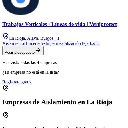
Trabajos Verticales · Líneas de vida | Vertiprotect
La Rioja, Álava, Burgos
+1
Aislamiento
Humedades
Impermeabilización
Tejados
+
2
Pedir presupuesto
Has visto
todas las
4
empresas
¿Tu empresa no está en la lista?
Regístrate gratis
Empresas de Aislamiento en La Rioja
Leaflet
|
©
OpenStreetMap
+