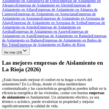
Aislamiento en Aldeanueva de Ebro
Empresas de Aislamiento en
Alesanco
Empresas de Aislamiento en Alesón
Empresas de
Aislamiento en Alfaro
Empresas de Aislamiento en Almarza de
Cameros
Empresas de Aislamiento en Anguciana
Empresas de
Aislamiento en Anguiano
Empresas de Aislamiento en Arenzana de
Abajo
Empresas de Aislamiento en Arenzana de Arriba
Empresas de
Aislamiento en Arnedo
Empresas de Aislamiento en
Arrúbal
Empresas de Aislamiento en Ausejo
Empresas de
Aislamiento en Autol
Empresas de Aislamiento en Badarán
Empresas
de Aislamiento en Bañares
Empresas de Aislamiento en Baños de
Rio Tobia
Empresas de Aislamiento en Baños de Rioja
Ver más (
14
)
Las mejores empresas de Aislamiento en
La Rioja (2026)
¿Estás buscando mejorar el confort en tu hogar a través del
aislamiento? En La Rioja, donde el clima mediterráneo
continentalizado y las características geográficas pueden influir en la
eficiencia energética de las viviendas, contar con buenas
empresas
de aislamiento
es fundamental. Un aislamiento efectivo, ya sea
térmico o acústico, puede revalorizar tu propiedad y mejorar
significativamente la calidad de vida.