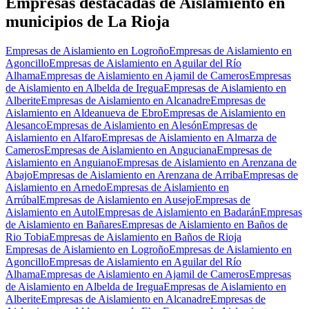
−
Empresas destacadas de Aislamiento en
municipios de La Rioja
Empresas de Aislamiento en Logroño
Empresas de Aislamiento en
Agoncillo
Empresas de Aislamiento en Aguilar del Río
Alhama
Empresas de Aislamiento en Ajamil de Cameros
Empresas
de Aislamiento en Albelda de Iregua
Empresas de Aislamiento en
Alberite
Empresas de Aislamiento en Alcanadre
Empresas de
Aislamiento en Aldeanueva de Ebro
Empresas de Aislamiento en
Alesanco
Empresas de Aislamiento en Alesón
Empresas de
Aislamiento en Alfaro
Empresas de Aislamiento en Almarza de
Cameros
Empresas de Aislamiento en Anguciana
Empresas de
Aislamiento en Anguiano
Empresas de Aislamiento en Arenzana de
Abajo
Empresas de Aislamiento en Arenzana de Arriba
Empresas de
Aislamiento en Arnedo
Empresas de Aislamiento en
Arrúbal
Empresas de Aislamiento en Ausejo
Empresas de
Aislamiento en Autol
Empresas de Aislamiento en Badarán
Empresas
de Aislamiento en Bañares
Empresas de Aislamiento en Baños de
Rio Tobia
Empresas de Aislamiento en Baños de Rioja
Empresas de Aislamiento en Logroño
Empresas de Aislamiento en
Agoncillo
Empresas de Aislamiento en Aguilar del Río
Alhama
Empresas de Aislamiento en Ajamil de Cameros
Empresas
de Aislamiento en Albelda de Iregua
Empresas de Aislamiento en
Alberite
Empresas de Aislamiento en Alcanadre
Empresas de