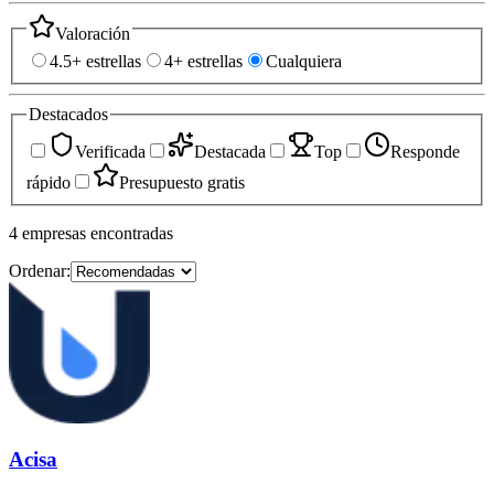
Valoración
4.5+ estrellas
4+ estrellas
Cualquiera
Destacados
Verificada
Destacada
Top
Responde
rápido
Presupuesto gratis
4
empresas
encontradas
Ordenar:
Acisa