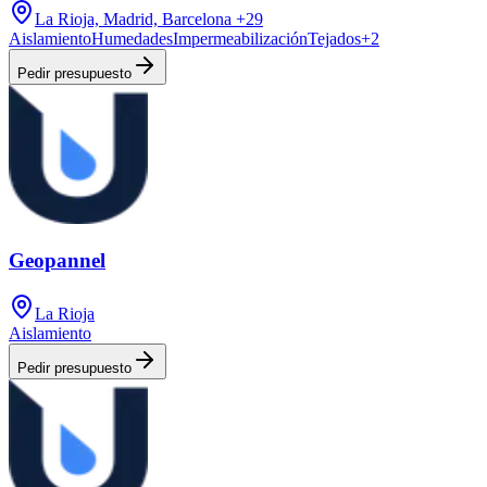
La Rioja, Madrid, Barcelona
+29
Aislamiento
Humedades
Impermeabilización
Tejados
+
2
Pedir presupuesto
Geopannel
La Rioja
Aislamiento
Pedir presupuesto