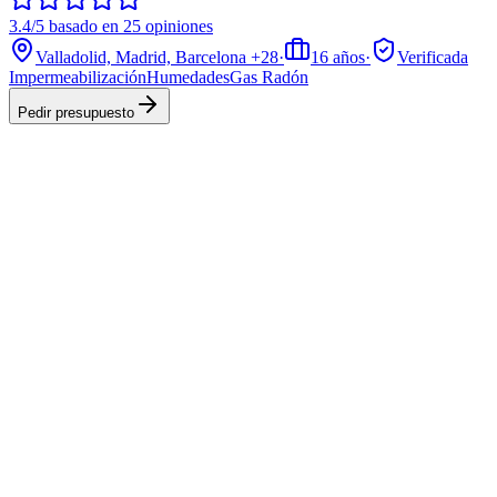
3.4/5 basado en 25 opiniones
Valladolid, Madrid, Barcelona
+28
·
16
años
·
Verificada
Impermeabilización
Humedades
Gas Radón
Pedir presupuesto