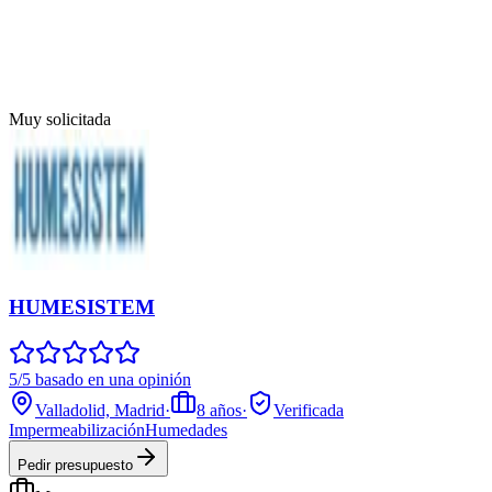
Muy solicitada
HUMESISTEM
5/5 basado en una opinión
Valladolid, Madrid
·
8
años
·
Verificada
Impermeabilización
Humedades
Pedir presupuesto