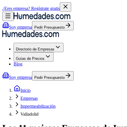
¿Eres empresa?
Regístrate gratis
Soy empresa
Pedir Presupuesto
Directorio de Empresas
Guías de Precios
Blog
Soy empresa
Pedir Presupuesto
Inicio
Empresas
Impermeabilización
Valladolid