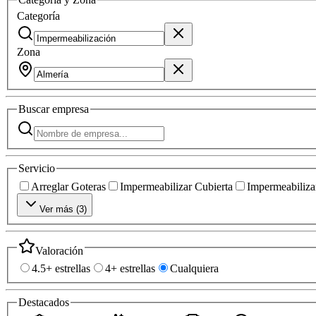
Categoría
Zona
Buscar
empresa
Servicio
Arreglar Goteras
Impermeabilizar Cubierta
Impermeabilizar
Ver más (
3
)
Valoración
4.5+ estrellas
4+ estrellas
Cualquiera
Destacados