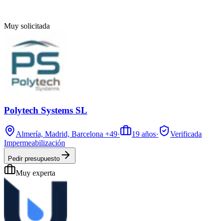
Muy solicitada
Polytech Systems SL
Almería, Madrid, Barcelona
+49
·
19
años
·
Verificada
Impermeabilización
Pedir presupuesto
Muy experta