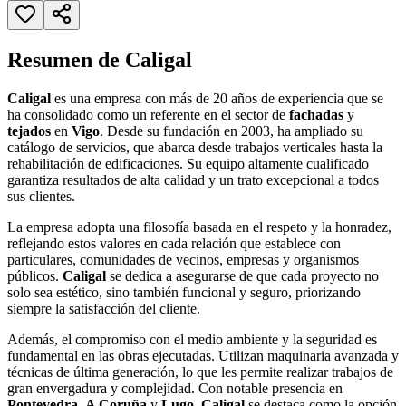
Resumen de Caligal
Caligal
es una empresa con más de 20 años de experiencia que se
ha consolidado como un referente en el sector de
fachadas
y
tejados
en
Vigo
. Desde su fundación en 2003, ha ampliado su
catálogo de servicios, que abarca desde trabajos verticales hasta la
rehabilitación de edificaciones. Su equipo altamente cualificado
garantiza resultados de alta calidad y un trato excepcional a todos
sus clientes.
La empresa adopta una filosofía basada en el respeto y la honradez,
reflejando estos valores en cada relación que establece con
particulares, comunidades de vecinos, empresas y organismos
públicos.
Caligal
se dedica a asegurarse de que cada proyecto no
solo sea estético, sino también funcional y seguro, priorizando
siempre la satisfacción del cliente.
Además, el compromiso con el medio ambiente y la seguridad es
fundamental en las obras ejecutadas. Utilizan maquinaria avanzada y
técnicas de última generación, lo que les permite realizar trabajos de
gran envergadura y complejidad. Con notable presencia en
Pontevedra
,
A Coruña
y
Lugo
,
Caligal
se destaca como la opción