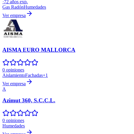
·
72
años exp.
Gas Radón
Humedades
Ver empresa
AISMA EURO MALLORCA
0 opiniones
Aislamiento
Fachadas
+
1
Ver empresa
A
Azimut 360, S.C.C.L.
0 opiniones
Humedades