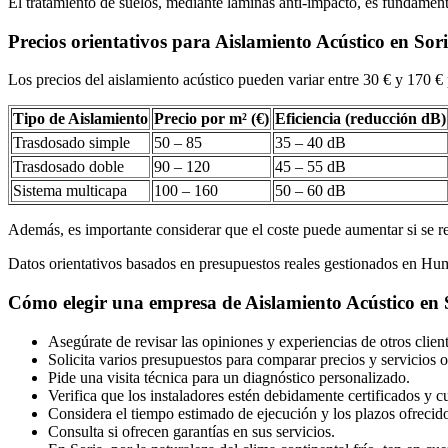
El tratamiento de suelos, mediante láminas anti-impacto, es fundamenta
Precios orientativos para Aislamiento Acústico en Sor
Los precios del aislamiento acústico pueden variar entre 30 € y 170 
Tipo de Aislamiento
Precio por m² (€)
Eficiencia (reducción dB)
Trasdosado simple
50 – 85
35 – 40 dB
Trasdosado doble
90 – 120
45 – 55 dB
Sistema multicapa
100 – 160
50 – 60 dB
Además, es importante considerar que el coste puede aumentar si se re
Datos orientativos basados en presupuestos reales gestionados en H
Cómo elegir una empresa de Aislamiento Acústico en 
Asegúrate de revisar las opiniones y experiencias de otros client
Solicita varios presupuestos para comparar precios y servicios o
Pide una visita técnica para un diagnóstico personalizado.
Verifica que los instaladores estén debidamente certificados y cu
Considera el tiempo estimado de ejecución y los plazos ofrecid
Consulta si ofrecen garantías en sus servicios.