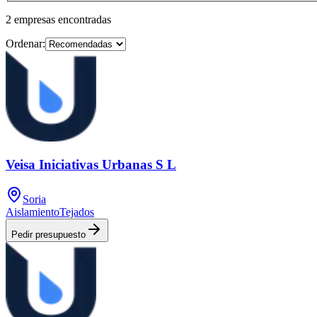
2
empresas
encontradas
Ordenar:
Veisa Iniciativas Urbanas S L
Soria
Aislamiento
Tejados
Pedir presupuesto