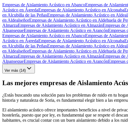
Empresas de Aislamiento Acústico en Abanco
Empresas de Aislamient
Acústico en Ágreda
Empresas de Aislamiento Acústico en Alconaba
E
en Alcubilla de las Peñas
Empresas de Aislamiento Acústico en Aldeal
en Aldealseñor
Empresas de Aislamiento Acústico en Aldehuela de Pe
Almarza
Empresas de Aislamiento Acústico en Almazán
Empresas de A
Alpanseque
Empresas de Aislamiento Acústico en Arancón
Empresas d
Empresas de Aislamiento Acústico en Abanco
Empresas de Aislamient
Acústico en Ágreda
Empresas de Aislamiento Acústico en Alconaba
E
en Alcubilla de las Peñas
Empresas de Aislamiento Acústico en Aldeal
en Aldealseñor
Empresas de Aislamiento Acústico en Aldehuela de Pe
Almarza
Empresas de Aislamiento Acústico en Almazán
Empresas de A
Alpanseque
Empresas de Aislamiento Acústico en Arancón
Empresas d
Ver más (
14
)
Las mejores empresas de Aislamiento Acúst
¿Estás buscando una solución para los problemas de ruido en tu hogar e
historia y naturaleza de Soria, es fundamental elegir bien a las empres
El aislamiento acústico ofrece importantes beneficios a nivel de pri
hostelería, puesto que por ley, es fundamental que se respete el desc
habitantes, es crucial contar con un buen aislamiento debido a los ruid