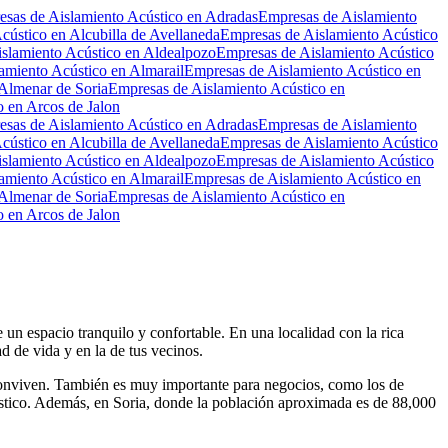
sas de Aislamiento Acústico en Adradas
Empresas de Aislamiento
cústico en Alcubilla de Avellaneda
Empresas de Aislamiento Acústico
slamiento Acústico en Aldealpozo
Empresas de Aislamiento Acústico
amiento Acústico en Almarail
Empresas de Aislamiento Acústico en
Almenar de Soria
Empresas de Aislamiento Acústico en
 en Arcos de Jalon
sas de Aislamiento Acústico en Adradas
Empresas de Aislamiento
cústico en Alcubilla de Avellaneda
Empresas de Aislamiento Acústico
slamiento Acústico en Aldealpozo
Empresas de Aislamiento Acústico
amiento Acústico en Almarail
Empresas de Aislamiento Acústico en
Almenar de Soria
Empresas de Aislamiento Acústico en
 en Arcos de Jalon
 un espacio tranquilo y confortable. En una localidad con la rica
d de vida y en la de tus vecinos.
e conviven. También es muy importante para negocios, como los de
acústico. Además, en Soria, donde la población aproximada es de 88,000