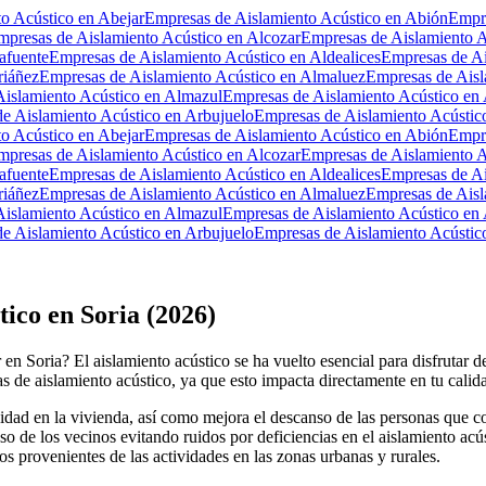
o Acústico en Abejar
Empresas de Aislamiento Acústico en Abión
Empre
mpresas de Aislamiento Acústico en Alcozar
Empresas de Aislamiento A
afuente
Empresas de Aislamiento Acústico en Aldealices
Empresas de Ai
riáñez
Empresas de Aislamiento Acústico en Almaluez
Empresas de Aisl
islamiento Acústico en Almazul
Empresas de Aislamiento Acústico en 
e Aislamiento Acústico en Arbujuelo
Empresas de Aislamiento Acústico
o Acústico en Abejar
Empresas de Aislamiento Acústico en Abión
Empre
mpresas de Aislamiento Acústico en Alcozar
Empresas de Aislamiento A
afuente
Empresas de Aislamiento Acústico en Aldealices
Empresas de Ai
riáñez
Empresas de Aislamiento Acústico en Almaluez
Empresas de Aisl
islamiento Acústico en Almazul
Empresas de Aislamiento Acústico en 
e Aislamiento Acústico en Arbujuelo
Empresas de Aislamiento Acústico
ico en Soria (2026)
n Soria? El aislamiento acústico se ha vuelto esencial para disfrutar de
as de aislamiento acústico, ya que esto impacta directamente en tu calida
vacidad en la vivienda, así como mejora el descanso de las personas qu
anso de los vecinos evitando ruidos por deficiencias en el aislamiento 
os provenientes de las actividades en las zonas urbanas y rurales.