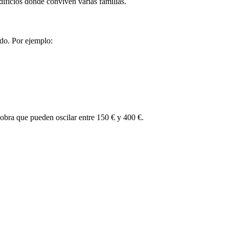
dificios donde conviven varias familias.
ado. Por ejemplo:
 obra que pueden oscilar entre 150 € y 400 €.