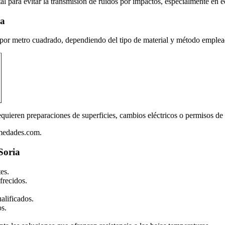
l para evitar la transmisión de ruidos por impactos, especialmente en e
ia
€ por metro cuadrado, dependiendo del tipo de material y método emple
quieren preparaciones de superficies, cambios eléctricos o permisos de
umedades.com.
Soria
es.
frecidos.
alificados.
os.