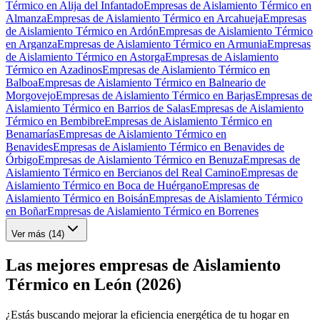
Térmico en Alija del Infantado
Empresas de Aislamiento Térmico en
Almanza
Empresas de Aislamiento Térmico en Arcahueja
Empresas
de Aislamiento Térmico en Ardón
Empresas de Aislamiento Térmico
en Arganza
Empresas de Aislamiento Térmico en Armunia
Empresas
de Aislamiento Térmico en Astorga
Empresas de Aislamiento
Térmico en Azadinos
Empresas de Aislamiento Térmico en
Balboa
Empresas de Aislamiento Térmico en Balneario de
Morgovejo
Empresas de Aislamiento Térmico en Barjas
Empresas de
Aislamiento Térmico en Barrios de Salas
Empresas de Aislamiento
Térmico en Bembibre
Empresas de Aislamiento Térmico en
Benamarías
Empresas de Aislamiento Térmico en
Benavides
Empresas de Aislamiento Térmico en Benavides de
Órbigo
Empresas de Aislamiento Térmico en Benuza
Empresas de
Aislamiento Térmico en Bercianos del Real Camino
Empresas de
Aislamiento Térmico en Boca de Huérgano
Empresas de
Aislamiento Térmico en Boisán
Empresas de Aislamiento Térmico
en Boñar
Empresas de Aislamiento Térmico en Borrenes
Ver más (
14
)
Las mejores empresas de Aislamiento
Térmico en León (2026)
¿Estás buscando mejorar la eficiencia energética de tu hogar en