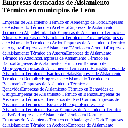
−
Empresas destacadas de Aislamiento
Térmico en municipios de León
Empresas de Aislamiento Térmico en Abadengo de Torío
Empresas
de Aislamiento Térmico en Acebedo
Empresas de Aislamiento
Térmico en Alija del Infantado
Empresas de Aislamiento Térmico en
Almanza
Empresas de Aislamiento Térmico en Arcahueja
Empresas
de Aislamiento Térmico en Ardón
Empresas de Aislamiento Térmico
en Arganza
Empresas de Aislamiento Térmico en Armunia
Empresas
de Aislamiento Térmico en Astorga
Empresas de Aislamiento
Térmico en Azadinos
Empresas de Aislamiento Térmico en
Balboa
Empresas de Aislamiento Térmico en Balneario de
Morgovejo
Empresas de Aislamiento Térmico en Barjas
Empresas de
Aislamiento Térmico en Barrios de Salas
Empresas de Aislamiento
Térmico en Bembibre
Empresas de Aislamiento Térmico en
Benamarías
Empresas de Aislamiento Térmico en
Benavides
Empresas de Aislamiento Térmico en Benavides de
Órbigo
Empresas de Aislamiento Térmico en Benuza
Empresas de
Aislamiento Térmico en Bercianos del Real Camino
Empresas de
Aislamiento Térmico en Boca de Huérgano
Empresas de
Aislamiento Térmico en Boisán
Empresas de Aislamiento Térmico
en Boñar
Empresas de Aislamiento Térmico en Borrenes
Empresas de Aislamiento Térmico en Abadengo de Torío
Empresas
de Aislamiento Térmico en Acebedo
Empresas de Aislamiento