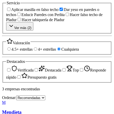
Servicio
Aplicar masilla en falso techo
Dar yeso en paredes o
techos
Enlucir Paredes con Perlita
Hacer falso techo de
Pladur
Hacer tabiquería de Pladur
Ver más (
2
)
Valoración
4.5+ estrellas
4+ estrellas
Cualquiera
Destacados
Verificada
Destacada
Top
Responde
rápido
Presupuesto gratis
3
empresas
encontradas
Ordenar:
M
Mendieta