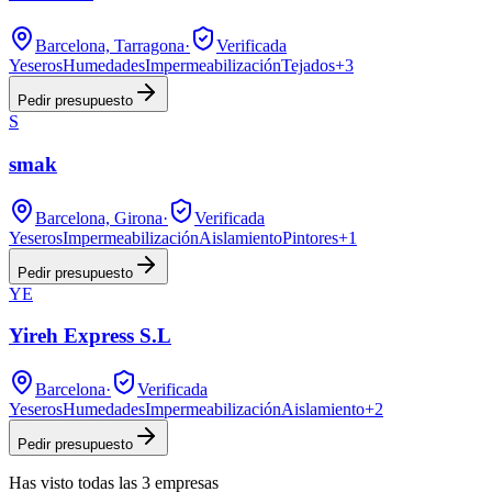
Barcelona, Tarragona
·
Verificada
Yeseros
Humedades
Impermeabilización
Tejados
+
3
Pedir presupuesto
S
smak
Barcelona, Girona
·
Verificada
Yeseros
Impermeabilización
Aislamiento
Pintores
+
1
Pedir presupuesto
YE
Yireh Express S.L
Barcelona
·
Verificada
Yeseros
Humedades
Impermeabilización
Aislamiento
+
2
Pedir presupuesto
Has visto
todas las
3
empresas