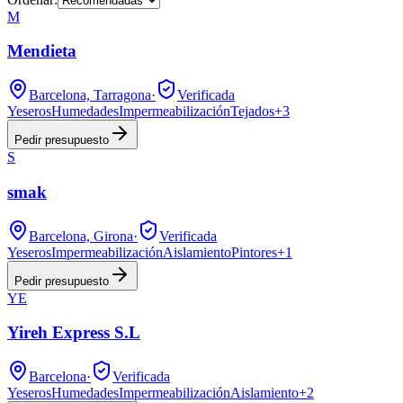
M
Mendieta
Barcelona, Tarragona
·
Verificada
Yeseros
Humedades
Impermeabilización
Tejados
+
3
Pedir presupuesto
S
smak
Barcelona, Girona
·
Verificada
Yeseros
Impermeabilización
Aislamiento
Pintores
+
1
Pedir presupuesto
YE
Yireh Express S.L
Barcelona
·
Verificada
Yeseros
Humedades
Impermeabilización
Aislamiento
+
2