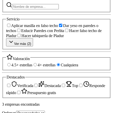
Servicio
Aplicar masilla en falso techo
Dar yeso en paredes o
techos
Enlucir Paredes con Perlita
Hacer falso techo de
Pladur
Hacer tabiquería de Pladur
Ver más (
2
)
Valoración
4.5+ estrellas
4+ estrellas
Cualquiera
Destacados
Verificada
Destacada
Top
Responde
rápido
Presupuesto gratis
3
empresas
encontradas
Ordenar: