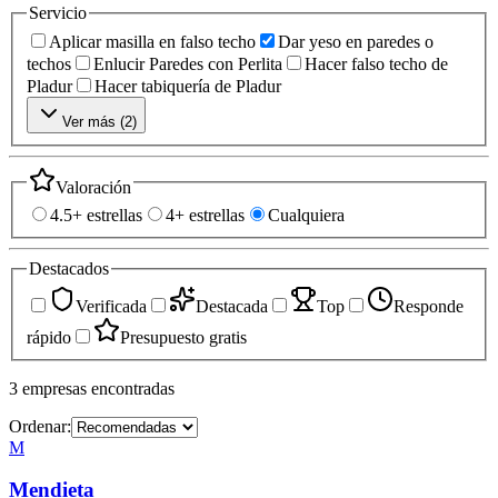
Servicio
Aplicar masilla en falso techo
Dar yeso en paredes o
techos
Enlucir Paredes con Perlita
Hacer falso techo de
Pladur
Hacer tabiquería de Pladur
Ver más (
2
)
Valoración
4.5+ estrellas
4+ estrellas
Cualquiera
Destacados
Verificada
Destacada
Top
Responde
rápido
Presupuesto gratis
3
empresas
encontradas
Ordenar:
M
Mendieta