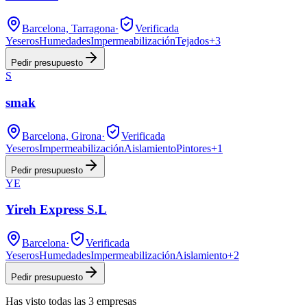
Barcelona, Tarragona
·
Verificada
Yeseros
Humedades
Impermeabilización
Tejados
+
3
Pedir presupuesto
S
smak
Barcelona, Girona
·
Verificada
Yeseros
Impermeabilización
Aislamiento
Pintores
+
1
Pedir presupuesto
YE
Yireh Express S.L
Barcelona
·
Verificada
Yeseros
Humedades
Impermeabilización
Aislamiento
+
2
Pedir presupuesto
Has visto
todas las
3
empresas