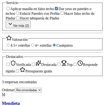
Servicio
Aplicar masilla en falso techo
Dar yeso en paredes o
techos
Enlucir Paredes con Perlita
Hacer falso techo de
Pladur
Hacer tabiquería de Pladur
Ver más (
2
)
Valoración
4.5+ estrellas
4+ estrellas
Cualquiera
Destacados
Verificada
Destacada
Top
Responde
rápido
Presupuesto gratis
3
empresas
encontradas
Ordenar:
M
Mendieta