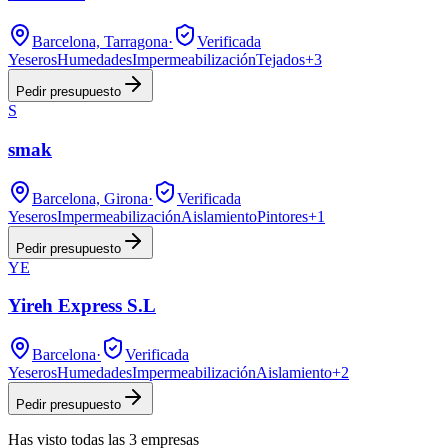
Barcelona, Tarragona
·
Verificada
Yeseros
Humedades
Impermeabilización
Tejados
+
3
Pedir presupuesto
S
smak
Barcelona, Girona
·
Verificada
Yeseros
Impermeabilización
Aislamiento
Pintores
+
1
Pedir presupuesto
YE
Yireh Express S.L
Barcelona
·
Verificada
Yeseros
Humedades
Impermeabilización
Aislamiento
+
2
Pedir presupuesto
Has visto
todas las
3
empresas