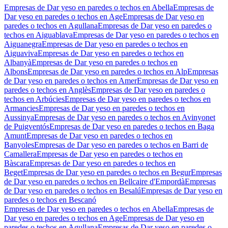
Empresas de Dar yeso en paredes o techos en Abella
Empresas de
Dar yeso en paredes o techos en Age
Empresas de Dar yeso en
paredes o techos en Agullana
Empresas de Dar yeso en paredes o
techos en Aiguablava
Empresas de Dar yeso en paredes o techos en
Aiguanegra
Empresas de Dar yeso en paredes o techos en
Aiguaviva
Empresas de Dar yeso en paredes o techos en
Albanyà
Empresas de Dar yeso en paredes o techos en
Albons
Empresas de Dar yeso en paredes o techos en Alp
Empresas
de Dar yeso en paredes o techos en Amer
Empresas de Dar yeso en
paredes o techos en Anglès
Empresas de Dar yeso en paredes o
techos en Arbúcies
Empresas de Dar yeso en paredes o techos en
Armancies
Empresas de Dar yeso en paredes o techos en
Aussinya
Empresas de Dar yeso en paredes o techos en Avinyonet
de Puigventós
Empresas de Dar yeso en paredes o techos en Baga
Amunt
Empresas de Dar yeso en paredes o techos en
Banyoles
Empresas de Dar yeso en paredes o techos en Barri de
Camallera
Empresas de Dar yeso en paredes o techos en
Bàscara
Empresas de Dar yeso en paredes o techos en
Beget
Empresas de Dar yeso en paredes o techos en Begur
Empresas
de Dar yeso en paredes o techos en Bellcaire d'Empordà
Empresas
de Dar yeso en paredes o techos en Besalú
Empresas de Dar yeso en
paredes o techos en Bescanó
Empresas de Dar yeso en paredes o techos en Abella
Empresas de
Dar yeso en paredes o techos en Age
Empresas de Dar yeso en
paredes o techos en Agullana
Empresas de Dar yeso en paredes o