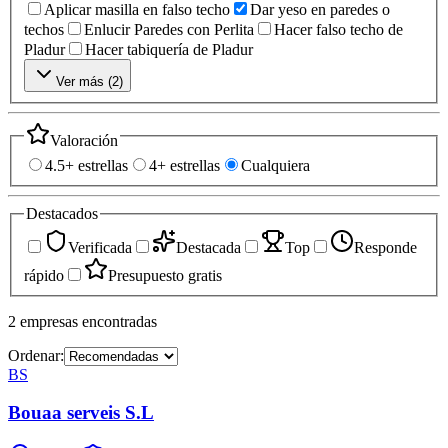
Aplicar masilla en falso techo
Dar yeso en paredes o
techos
Enlucir Paredes con Perlita
Hacer falso techo de
Pladur
Hacer tabiquería de Pladur
Ver más (
2
)
Valoración
4.5+ estrellas
4+ estrellas
Cualquiera
Destacados
Verificada
Destacada
Top
Responde
rápido
Presupuesto gratis
2
empresas
encontradas
Ordenar:
BS
Bouaa serveis S.L