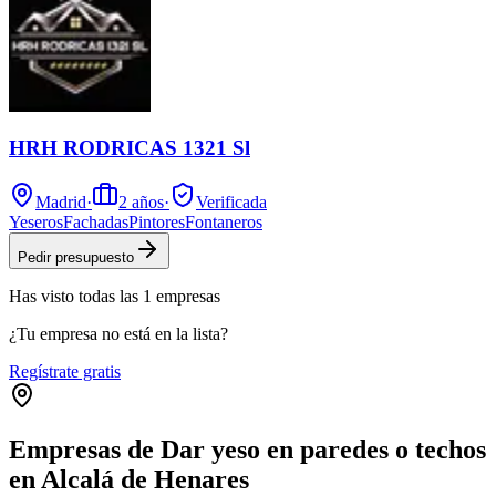
HRH RODRICAS 1321 Sl
Madrid
·
2
años
·
Verificada
Yeseros
Fachadas
Pintores
Fontaneros
Pedir presupuesto
Has visto
todas las
1
empresas
¿Tu empresa no está en la lista?
Regístrate gratis
Empresas de Dar yeso en paredes o techos
en Alcalá de Henares