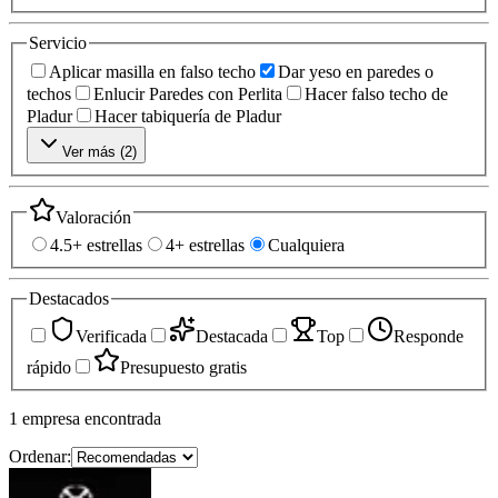
Servicio
Aplicar masilla en falso techo
Dar yeso en paredes o
techos
Enlucir Paredes con Perlita
Hacer falso techo de
Pladur
Hacer tabiquería de Pladur
Ver más (
2
)
Valoración
4.5+ estrellas
4+ estrellas
Cualquiera
Destacados
Verificada
Destacada
Top
Responde
rápido
Presupuesto gratis
1
empresa
encontrada
Ordenar: