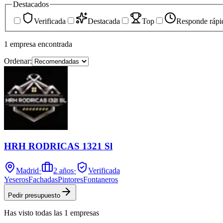
Destacados
Verificada
Destacada
Top
Responde rápi
1
empresa
encontrada
Ordenar:
HRH RODRICAS 1321 Sl
Madrid
·
2
años
·
Verificada
Yeseros
Fachadas
Pintores
Fontaneros
Pedir presupuesto
Has visto
todas las
1
empresas