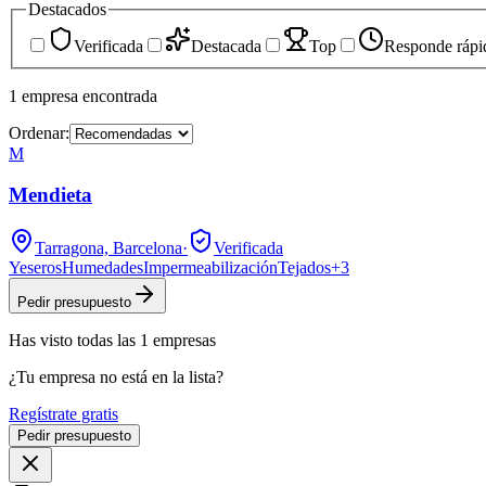
Destacados
Verificada
Destacada
Top
Responde rápi
1
empresa
encontrada
Ordenar:
M
Mendieta
Tarragona, Barcelona
·
Verificada
Yeseros
Humedades
Impermeabilización
Tejados
+
3
Pedir presupuesto
Has visto
todas las
1
empresas
¿Tu empresa no está en la lista?
Regístrate gratis
Pedir presupuesto