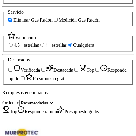
Servicio
Eliminar Gas Radón
Medición Gas Radón
Valoración
4.5+ estrellas
4+ estrellas
Cualquiera
Destacados
Verificada
Destacada
Top
Responde
rápido
Presupuesto gratis
3
empresas
encontradas
Ordenar:
Top
Responde rápido
Presupuesto gratis