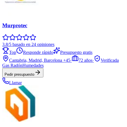
Murprotec
3.8/5 basado en 24 opiniones
Top
Responde rápido
Presupuesto gratis
Cantabria, Madrid, Barcelona
+45
·
72
años
·
Verificada
Gas Radón
Humedades
Pedir presupuesto
Llamar