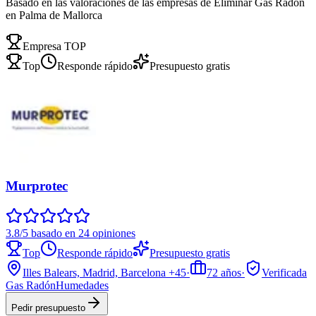
Basado en las valoraciones de las empresas de Eliminar Gas Radón
en Palma de Mallorca
Empresa TOP
Top
Responde rápido
Presupuesto gratis
Murprotec
3.8/5 basado en 24 opiniones
Top
Responde rápido
Presupuesto gratis
Illes Balears, Madrid, Barcelona
+45
·
72
años
·
Verificada
Gas Radón
Humedades
Pedir presupuesto