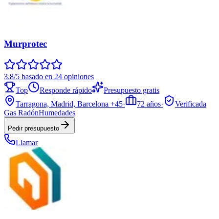
Murprotec
3.8/5 basado en 24 opiniones
Top
Responde rápido
Presupuesto gratis
Tarragona, Madrid, Barcelona
+45
·
72
años
·
Verificada
Gas Radón
Humedades
Pedir presupuesto
Llamar