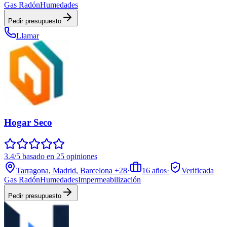
Gas Radón
Humedades
Pedir presupuesto
Llamar
Hogar Seco
3.4/5 basado en 25 opiniones
Tarragona, Madrid, Barcelona
+28
·
16
años
·
Verificada
Gas Radón
Humedades
Impermeabilización
Pedir presupuesto