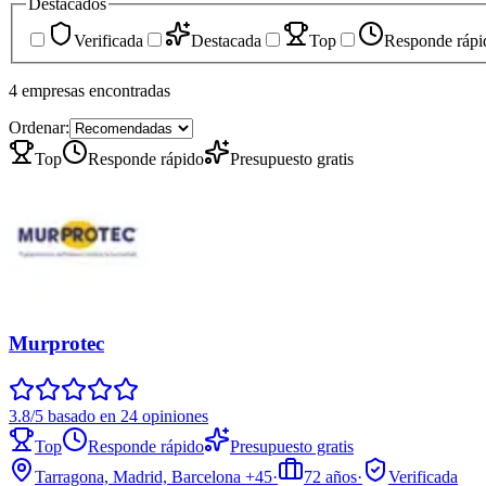
Destacados
Verificada
Destacada
Top
Responde rápi
4
empresas
encontradas
Ordenar:
Top
Responde rápido
Presupuesto gratis
Murprotec
3.8/5 basado en 24 opiniones
Top
Responde rápido
Presupuesto gratis
Tarragona, Madrid, Barcelona
+45
·
72
años
·
Verificada