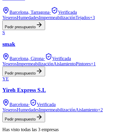
Barcelona, Tarragona
·
Verificada
Yeseros
Humedades
Impermeabilización
Tejados
+
3
Pedir presupuesto
S
smak
Barcelona, Girona
·
Verificada
Yeseros
Impermeabilización
Aislamiento
Pintores
+
1
Pedir presupuesto
YE
Yireh Express S.L
Barcelona
·
Verificada
Yeseros
Humedades
Impermeabilización
Aislamiento
+
2
Pedir presupuesto
Has visto
todas las
3
empresas