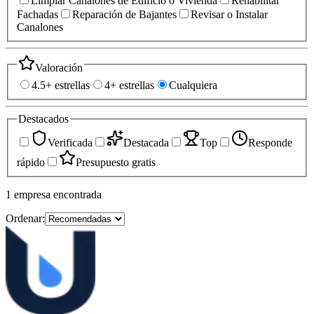
Limpiar Canalones de Edificio o Vivienda
Rehabilitar
Fachadas
Reparación de Bajantes
Revisar o Instalar
Canalones
Valoración
4.5+ estrellas
4+ estrellas
Cualquiera
Destacados
Verificada
Destacada
Top
Responde
rápido
Presupuesto gratis
1
empresa
encontrada
Ordenar: