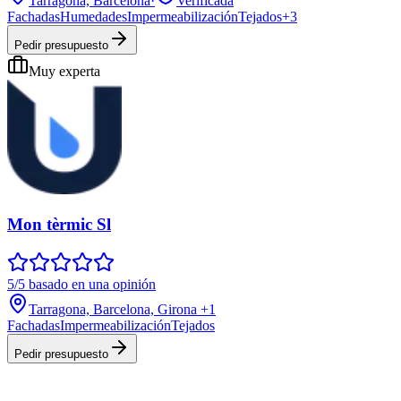
Tarragona, Barcelona
·
Verificada
Fachadas
Humedades
Impermeabilización
Tejados
+
3
Pedir presupuesto
Muy experta
Mon tèrmic Sl
5/5 basado en una opinión
Tarragona, Barcelona, Girona
+1
Fachadas
Impermeabilización
Tejados
Pedir presupuesto