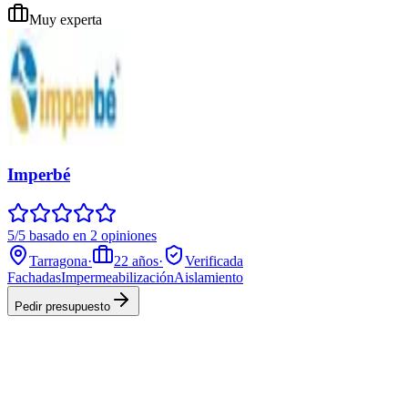
Muy experta
Imperbé
5/5 basado en 2 opiniones
Tarragona
·
22
años
·
Verificada
Fachadas
Impermeabilización
Aislamiento
Pedir presupuesto