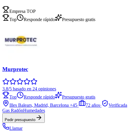
Empresa TOP
Top
Responde rápido
Presupuesto gratis
Murprotec
3.8/5 basado en 24 opiniones
Top
Responde rápido
Presupuesto gratis
Illes Balears, Madrid, Barcelona
+45
·
72
años
·
Verificada
Gas Radón
Humedades
Pedir presupuesto
Llamar